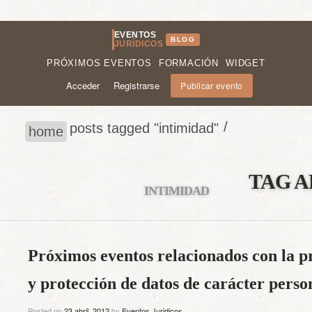
EVENTOS
BLOG
JURÍDICOS
PRÓXIMOS EVENTOS
FORMACIÓN
WIDGET
Acceder
Registrarse
Publicar evento
/
posts tagged "intimidad"
home
TAG A
INTIMIDAD
Próximos eventos relacionados con la p
y protección de datos de carácter perso
Posted on
23 abril, 2012
by
Eventos Juridicos