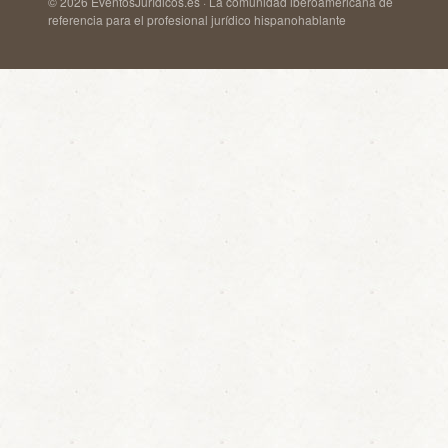
© 2026 EventosJurídicos.es · La comunidad iberoamericana de
referencia para el profesional jurídico hispanohablante