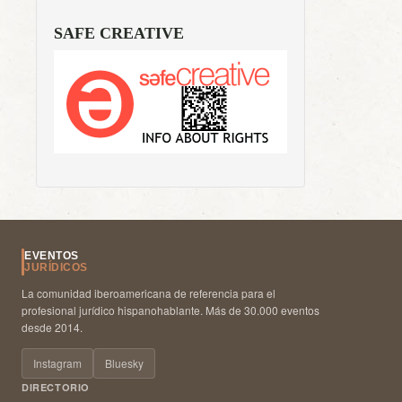
SAFE CREATIVE
EVENTOS
JURÍDICOS
La comunidad iberoamericana de referencia para el
profesional jurídico hispanohablante. Más de 30.000 eventos
desde 2014.
Instagram
Bluesky
DIRECTORIO