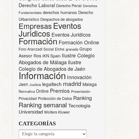
Derecho Laboral
Derecho Penal
Derechos
derechos humanos
Derecho
Fundamentales
Urbanístico
Despachos de abogados
Eventos
Empresas
Juridicos
Eventos Jurídicos
Formación
Formación Online
Grupo
Foro Aranzadi Social Elche
granada
Ilustre Colegio
Asesor Ros
iKN Spain
Abogados de Málaga
Ilustre
Colegio de Abogados de Jaén
Información
Innovación
madrid
legaltech
Jaen
Malaga
Justicia
Premios
Online
Normativa
Presentación
Ranking
Privacidad
Protección de Datos
Ranking semanal
Tecnología
Universidad
Wolters Kluwer
CATEGORÍAS
CATEGORÍAS