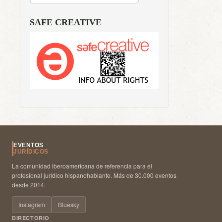
SAFE CREATIVE
EVENTOS
JURÍDICOS
La comunidad iberoamericana de referencia para el
profesional jurídico hispanohablante. Más de 30.000 eventos
desde 2014.
Instagram
Bluesky
DIRECTORIO