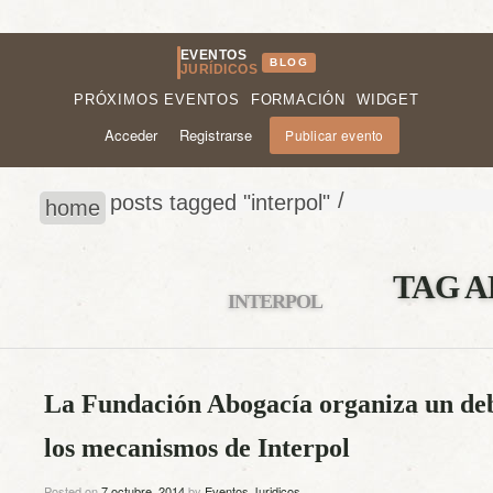
EVENTOS
BLOG
JURÍDICOS
PRÓXIMOS EVENTOS
FORMACIÓN
WIDGET
Acceder
Registrarse
Publicar evento
/
posts tagged "interpol"
home
TAG A
INTERPOL
La Fundación Abogacía organiza un deb
los mecanismos de Interpol
Posted on
7 octubre, 2014
by
Eventos Juridicos