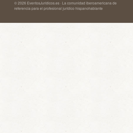
© 2026 EventosJurídicos.es · La comunidad iberoamericana de
referencia para el profesional jurídico hispanohablante