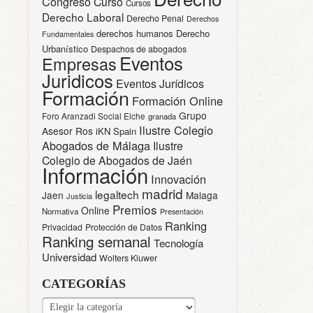
Congreso
Curso
Cursos
Derecho Laboral
Derecho Penal
Derechos
derechos humanos
Derecho
Fundamentales
Urbanístico
Despachos de abogados
Eventos
Empresas
Juridicos
Eventos Jurídicos
Formación
Formación Online
Grupo
Foro Aranzadi Social Elche
granada
Ilustre Colegio
Asesor Ros
iKN Spain
Abogados de Málaga
Ilustre
Colegio de Abogados de Jaén
Información
Innovación
madrid
legaltech
Jaen
Malaga
Justicia
Premios
Online
Normativa
Presentación
Ranking
Privacidad
Protección de Datos
Ranking semanal
Tecnología
Universidad
Wolters Kluwer
CATEGORÍAS
CATEGORÍAS