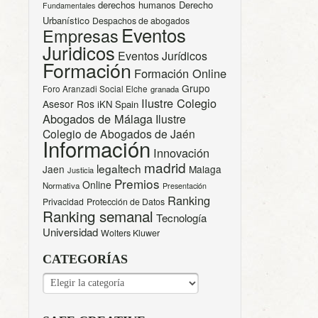
derechos humanos
Derecho
Fundamentales
Urbanístico
Despachos de abogados
Eventos
Empresas
Juridicos
Eventos Jurídicos
Formación
Formación Online
Grupo
Foro Aranzadi Social Elche
granada
Ilustre Colegio
Asesor Ros
iKN Spain
Abogados de Málaga
Ilustre
Colegio de Abogados de Jaén
Información
Innovación
madrid
legaltech
Jaen
Malaga
Justicia
Premios
Online
Normativa
Presentación
Ranking
Privacidad
Protección de Datos
Ranking semanal
Tecnología
Universidad
Wolters Kluwer
CATEGORÍAS
CATEGORÍAS