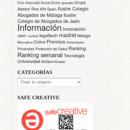
Grupo
Foro Aranzadi Social Elche
granada
Ilustre Colegio
Asesor Ros
iKN Spain
Abogados de Málaga
Ilustre
Colegio de Abogados de Jaén
Información
Innovación
madrid
legaltech
Jaen
Malaga
Justicia
Premios
Online
Normativa
Presentación
Ranking
Privacidad
Protección de Datos
Ranking semanal
Tecnología
Universidad
Wolters Kluwer
CATEGORÍAS
CATEGORÍAS
SAFE CREATIVE