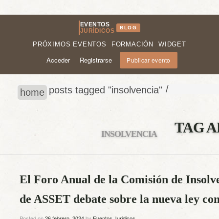
EVENTOS
BLOG
JURÍDICOS
PRÓXIMOS EVENTOS
FORMACIÓN
WIDGET
Acceder
Registrarse
Publicar evento
/
posts tagged "insolvencia"
home
TAG A
INSOLVENCIA
El Foro Anual de la Comisión de Insol
de ASSET debate sobre la nueva ley co
Posted on
26 febrero, 2024
by
Eventos Juridicos