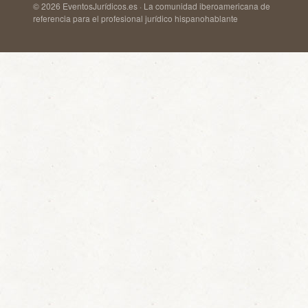
© 2026 EventosJurídicos.es · La comunidad iberoamericana de
referencia para el profesional jurídico hispanohablante