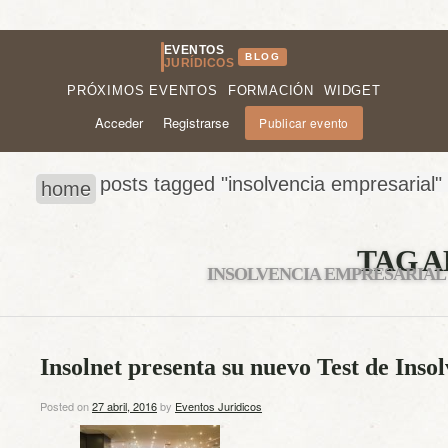
EVENTOS
BLOG
JURÍDICOS
PRÓXIMOS EVENTOS
FORMACIÓN
WIDGET
Acceder
Registrarse
Publicar evento
posts tagged "insolvencia empresarial"
home
TAG A
INSOLVENCIA EMPRESARIAL
Insolnet presenta su nuevo Test de Inso
Posted on
27 abril, 2016
by
Eventos Juridicos