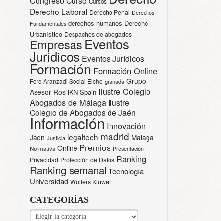
Congreso
Curso
Cursos
Derecho Laboral
Derecho Penal
Derechos
derechos humanos
Derecho
Fundamentales
Urbanístico
Despachos de abogados
Eventos
Empresas
Juridicos
Eventos Jurídicos
Formación
Formación Online
Grupo
Foro Aranzadi Social Elche
granada
Ilustre Colegio
Asesor Ros
iKN Spain
Abogados de Málaga
Ilustre
Colegio de Abogados de Jaén
Información
Innovación
madrid
legaltech
Jaen
Malaga
Justicia
Premios
Online
Normativa
Presentación
Ranking
Privacidad
Protección de Datos
Ranking semanal
Tecnología
Universidad
Wolters Kluwer
CATEGORÍAS
CATEGORÍAS