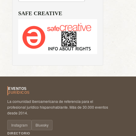
SAFE CREATIVE
EVENTOS
JURÍDICOS
La comunidad iberoamericana de referencia para el
profesional jurídico hispanohablante. Más de 30.000 eventos
desde 2014.
Instagram
Bluesky
DIRECTORIO