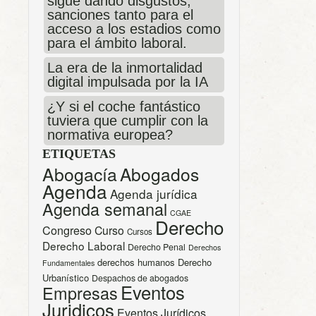
sigue dando disgustos;
sanciones tanto para el
acceso a los estadios como
para el ámbito laboral.
La era de la inmortalidad
digital impulsada por la IA
¿Y si el coche fantástico
tuviera que cumplir con la
normativa europea?
ETIQUETAS
Abogacía
Abogados
Agenda
Agenda jurídica
Agenda semanal
CGAE
Derecho
Congreso
Curso
Cursos
Derecho Laboral
Derecho Penal
Derechos
derechos humanos
Derecho
Fundamentales
Urbanístico
Despachos de abogados
Eventos
Empresas
Juridicos
Eventos Jurídicos