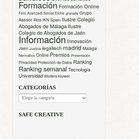
Formación
Formación Online
Grupo
Foro Aranzadi Social Elche
granada
Ilustre Colegio
Asesor Ros
iKN Spain
Abogados de Málaga
Ilustre
Colegio de Abogados de Jaén
Información
Innovación
madrid
legaltech
Jaen
Malaga
Justicia
Premios
Online
Normativa
Presentación
Ranking
Privacidad
Protección de Datos
Ranking semanal
Tecnología
Universidad
Wolters Kluwer
CATEGORÍAS
CATEGORÍAS
SAFE CREATIVE