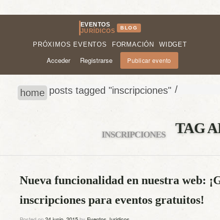
EVENTOS
BLOG
JURÍDICOS
PRÓXIMOS EVENTOS
FORMACIÓN
WIDGET
Acceder
Registrarse
Publicar evento
/
posts tagged "inscripciones"
home
TAG A
INSCRIPCIONES
Nueva funcionalidad en nuestra web: ¡G
inscripciones para eventos gratuitos!
Posted on
24 junio, 2015
by
Eventos Juridicos