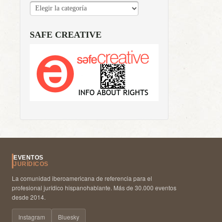
CATEGORÍAS
SAFE CREATIVE
EVENTOS
JURÍDICOS
La comunidad iberoamericana de referencia para el
profesional jurídico hispanohablante. Más de 30.000 eventos
desde 2014.
Instagram
Bluesky