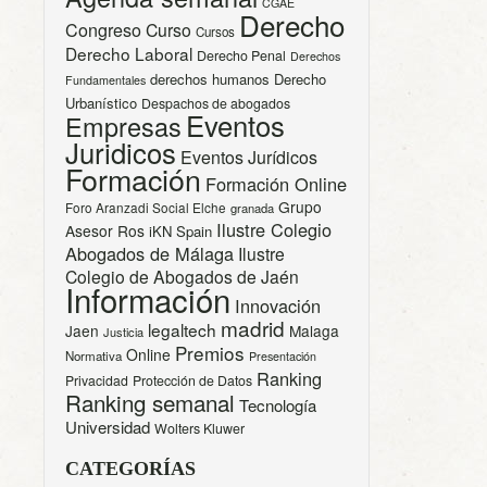
CGAE
Derecho
Congreso
Curso
Cursos
Derecho Laboral
Derecho Penal
Derechos
derechos humanos
Derecho
Fundamentales
Urbanístico
Despachos de abogados
Eventos
Empresas
Juridicos
Eventos Jurídicos
Formación
Formación Online
Grupo
Foro Aranzadi Social Elche
granada
Ilustre Colegio
Asesor Ros
iKN Spain
Abogados de Málaga
Ilustre
Colegio de Abogados de Jaén
Información
Innovación
madrid
legaltech
Jaen
Malaga
Justicia
Premios
Online
Normativa
Presentación
Ranking
Privacidad
Protección de Datos
Ranking semanal
Tecnología
Universidad
Wolters Kluwer
CATEGORÍAS