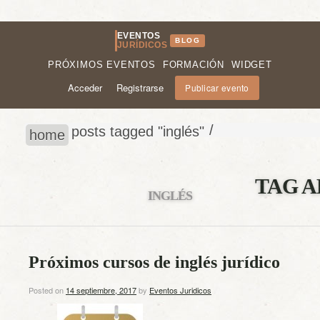
EVENTOS
BLOG
JURÍDICOS
PRÓXIMOS EVENTOS
FORMACIÓN
WIDGET
Acceder
Registrarse
Publicar evento
/
posts tagged "inglés"
home
TAG A
INGLÉS
Próximos cursos de inglés jurídico
Posted on
14 septiembre, 2017
by
Eventos Juridicos