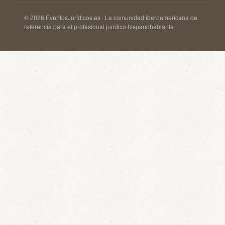
© 2026 EventosJurídicos.es · La comunidad iberoamericana de
referencia para el profesional jurídico hispanohablante