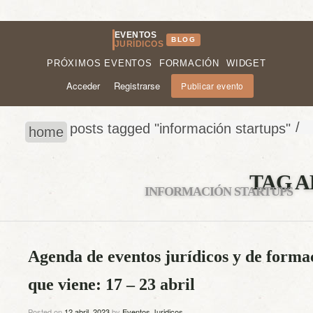
EVENTOS
BLOG
JURÍDICOS
PRÓXIMOS EVENTOS
FORMACIÓN
WIDGET
Acceder
Registrarse
Publicar evento
/
posts tagged "información startups"
home
TAG A
INFORMACIÓN STARTUPS
Agenda de eventos jurídicos y de forma
que viene: 17 – 23 abril
Posted on
12 abril, 2023
by
Eventos Juridicos