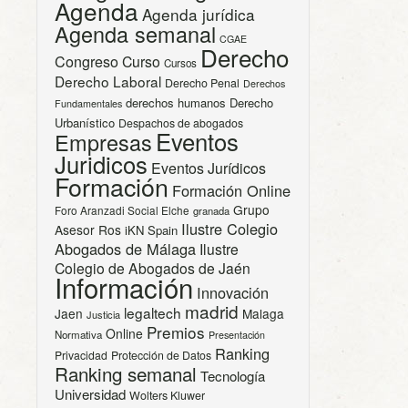
Agenda
Agenda jurídica
Agenda semanal
CGAE
Derecho
Congreso
Curso
Cursos
Derecho Laboral
Derecho Penal
Derechos
derechos humanos
Derecho
Fundamentales
Urbanístico
Despachos de abogados
Eventos
Empresas
Juridicos
Eventos Jurídicos
Formación
Formación Online
Grupo
Foro Aranzadi Social Elche
granada
Ilustre Colegio
Asesor Ros
iKN Spain
Abogados de Málaga
Ilustre
Colegio de Abogados de Jaén
Información
Innovación
madrid
legaltech
Jaen
Malaga
Justicia
Premios
Online
Normativa
Presentación
Ranking
Privacidad
Protección de Datos
Ranking semanal
Tecnología
Universidad
Wolters Kluwer