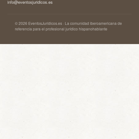
info@eventosjuridicos.es
© 2026 EventosJurídicos.es · La comunidad iberoamericana de
referencia para el profesional jurídico hispanohablante