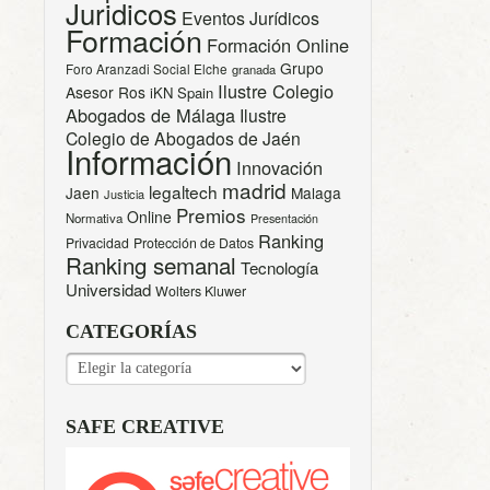
Juridicos
Eventos Jurídicos
Formación
Formación Online
Grupo
Foro Aranzadi Social Elche
granada
Ilustre Colegio
Asesor Ros
iKN Spain
Abogados de Málaga
Ilustre
Colegio de Abogados de Jaén
Información
Innovación
madrid
legaltech
Jaen
Malaga
Justicia
Premios
Online
Normativa
Presentación
Ranking
Privacidad
Protección de Datos
Ranking semanal
Tecnología
Universidad
Wolters Kluwer
CATEGORÍAS
CATEGORÍAS
SAFE CREATIVE