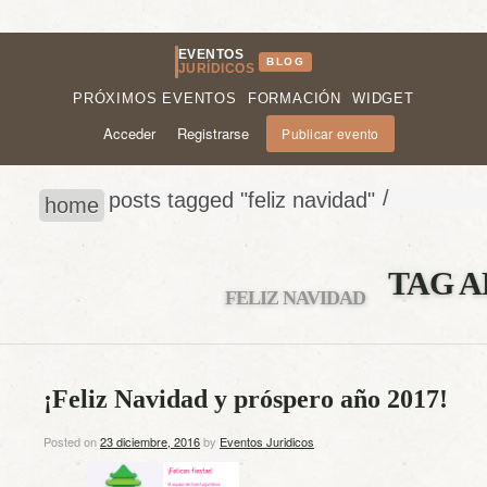
EVENTOS
BLOG
JURÍDICOS
PRÓXIMOS EVENTOS
FORMACIÓN
WIDGET
Acceder
Registrarse
Publicar evento
/
posts tagged "feliz navidad"
home
TAG A
FELIZ NAVIDAD
¡Feliz Navidad y próspero año 2017!
Posted on
23 diciembre, 2016
by
Eventos Juridicos