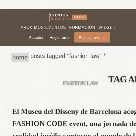
EVENTOS
BLOG
JURÍDICOS
PRÓXIMOS EVENTOS
FORMACIÓN
WIDGET
Acceder
Registrarse
Publicar evento
/
posts tagged "fashion law"
home
TAG A
FASHION LAW
El Museu del Disseny de Barcelona acog
FASHION CODE event, una jornada des
realidad jurídica entorno al mundo de 