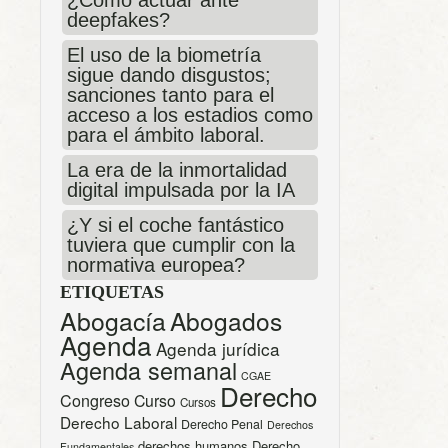
¿Cómo actuar ante
deepfakes?
El uso de la biometría
sigue dando disgustos;
sanciones tanto para el
acceso a los estadios como
para el ámbito laboral.
La era de la inmortalidad
digital impulsada por la IA
¿Y si el coche fantástico
tuviera que cumplir con la
normativa europea?
ETIQUETAS
Abogacía
Abogados
Agenda
Agenda jurídica
Agenda semanal
CGAE
Derecho
Congreso
Curso
Cursos
Derecho Laboral
Derecho Penal
Derechos
derechos humanos
Derecho
Fundamentales