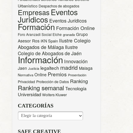
Urbanístico
Despachos de abogados
Eventos
Empresas
Juridicos
Eventos Jurídicos
Formación
Formación Online
Grupo
Foro Aranzadi Social Elche
granada
Ilustre Colegio
Asesor Ros
iKN Spain
Abogados de Málaga
Ilustre
Colegio de Abogados de Jaén
Información
Innovación
madrid
legaltech
Jaen
Malaga
Justicia
Premios
Online
Normativa
Presentación
Ranking
Privacidad
Protección de Datos
Ranking semanal
Tecnología
Universidad
Wolters Kluwer
CATEGORÍAS
CATEGORÍAS
SAFE CREATIVE