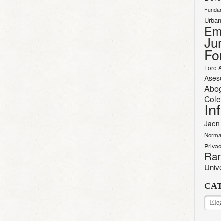
Funda
Urban
Em
Jur
Fo
Foro 
Ases
Abo
Cole
In
Jaen
Norma
Priva
Ran
Univ
CA
CAT