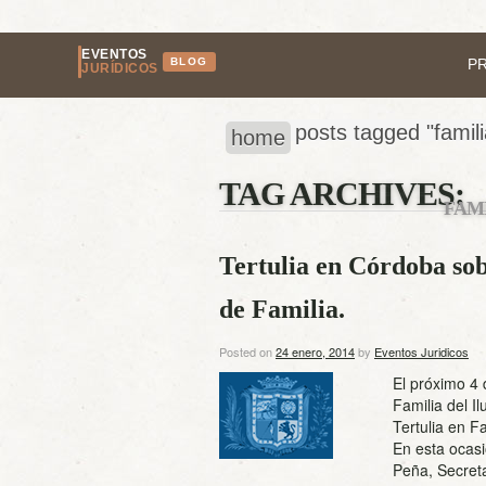
EVENTOS
BLOG
P
JURÍDICOS
posts tagged "famili
home
TAG ARCHIVES:
FAM
Tertulia en Córdoba sob
de Familia.
Posted on
24 enero, 2014
by
Eventos Juridicos
El próximo 4 
Familia del 
Tertulia en Fa
En esta ocas
Peña, Secreta