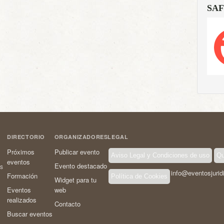
SAF
DIRECTORIO
ORGANIZADORES
LEGAL
Próximos
Publicar evento
Aviso Legal y Condiciones de uso
Qu
eventos
Evento destacado
os
info@eventosjurid
Formación
Política de Cookies
Widget para tu
Eventos
web
realizados
Contacto
Buscar eventos