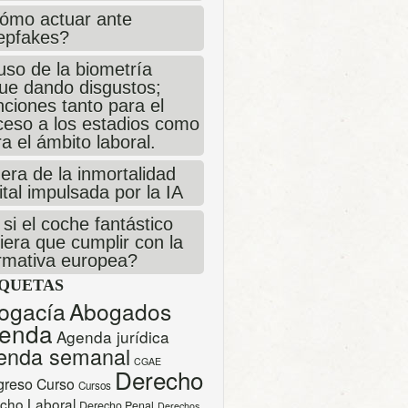
ómo actuar ante
epfakes?
uso de la biometría
gue dando disgustos;
ciones tanto para el
ceso a los estadios como
a el ámbito laboral.
era de la inmortalidad
ital impulsada por la IA
si el coche fantástico
iera que cumplir con la
rmativa europea?
IQUETAS
ogacía
Abogados
enda
Agenda jurídica
enda semanal
CGAE
Derecho
greso
Curso
Cursos
cho Laboral
Derecho Penal
Derechos