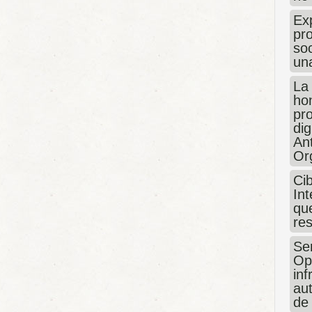
Exp
pro
so
un
La
hon
pr
dig
An
Or
Ci
Int
que
re
Sen
Op
in
au
de