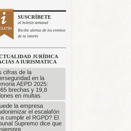
SUSCRÍBETE
al boletín semanal
Recibe alertas de los eventos
de tu interés
CTUALIDAD JURÍDICA
CIAS A IURISMATICA
 cifras de la
erseguridad en la
moria AEPD 2025:
765 brechas y 19,8
llones en multas
uede la empresa
udonimizar el escalafón
ra cumplir el RGPD? El
ibunal Supremo dice que
 siempre