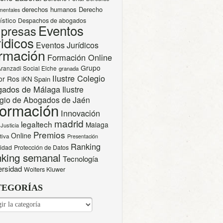
derechos humanos
Derecho
mentales
ístico
Despachos de abogados
Eventos
presas
idicos
Eventos Jurídicos
rmación
Formación Online
Grupo
Aranzadi Social Elche
granada
Ilustre Colegio
or Ros
iKN Spain
gados de Málaga
Ilustre
gio de Abogados de Jaén
formación
Innovación
madrid
legaltech
Malaga
Justicia
Premios
Online
tiva
Presentación
Ranking
cidad
Protección de Datos
king semanal
Tecnología
ersidad
Wolters Kluwer
TEGORÍAS
EGORÍAS