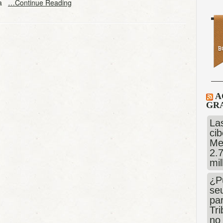
 la
…Continue Reading
A
GRA
Las
cib
Me
2.
mi
¿P
se
pa
Tr
no