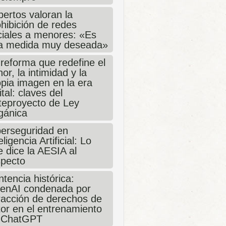
ertos valoran la
hibición de redes
ciales a menores: «Es
a medida muy deseada»
 reforma que redefine el
or, la intimidad y la
opia imagen en la era
ital: claves del
teproyecto de Ley
gánica
berseguridad en
eligencia Artificial: Lo
 dice la AESIA al
specto
tencia histórica:
enAI condenada por
fracción de derechos de
tor en el entrenamiento
 ChatGPT