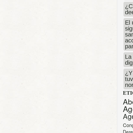
¿C
de
El 
si
san
ac
par
La 
dig
¿Y 
tuv
no
ET
Ab
Ag
Ag
Con
Dere