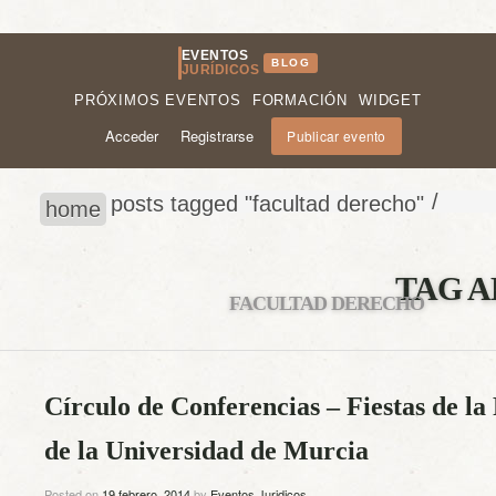
EVENTOS
BLOG
JURÍDICOS
PRÓXIMOS EVENTOS
FORMACIÓN
WIDGET
Acceder
Registrarse
Publicar evento
/
posts tagged "facultad derecho"
home
TAG A
FACULTAD DERECHO
Círculo de Conferencias – Fiestas de l
de la Universidad de Murcia
Posted on
19 febrero, 2014
by
Eventos Juridicos