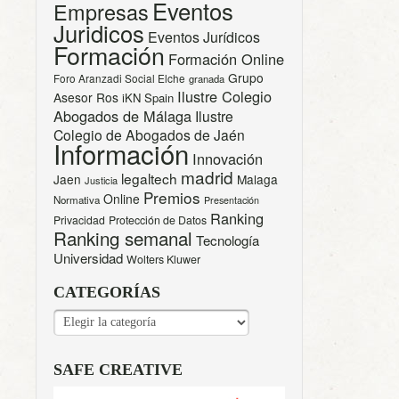
Eventos
Empresas
Juridicos
Eventos Jurídicos
Formación
Formación Online
Grupo
Foro Aranzadi Social Elche
granada
Ilustre Colegio
Asesor Ros
iKN Spain
Abogados de Málaga
Ilustre
Colegio de Abogados de Jaén
Información
Innovación
madrid
legaltech
Jaen
Malaga
Justicia
Premios
Online
Normativa
Presentación
Ranking
Privacidad
Protección de Datos
Ranking semanal
Tecnología
Universidad
Wolters Kluwer
CATEGORÍAS
CATEGORÍAS
SAFE CREATIVE