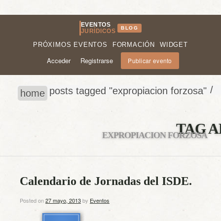
EVENTOS
BLOG
JURÍDICOS
PRÓXIMOS EVENTOS
FORMACIÓN
WIDGET
Acceder
Registrarse
Publicar evento
/
posts tagged "expropiacion forzosa"
home
TAG A
EXPROPIACION FORZOSA
Calendario de Jornadas del ISDE.
Posted on
27 mayo, 2013
by
Eventos