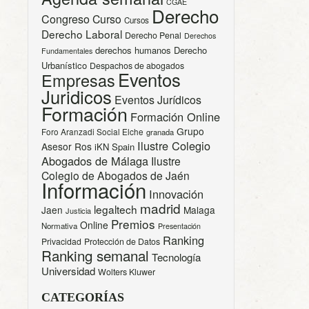
CGAE
Derecho
Congreso
Curso
Cursos
Derecho Laboral
Derecho Penal
Derechos
derechos humanos
Derecho
Fundamentales
Urbanístico
Despachos de abogados
Eventos
Empresas
Juridicos
Eventos Jurídicos
Formación
Formación Online
Grupo
Foro Aranzadi Social Elche
granada
Ilustre Colegio
Asesor Ros
iKN Spain
Abogados de Málaga
Ilustre
Colegio de Abogados de Jaén
Información
Innovación
madrid
legaltech
Jaen
Malaga
Justicia
Premios
Online
Normativa
Presentación
Ranking
Privacidad
Protección de Datos
Ranking semanal
Tecnología
Universidad
Wolters Kluwer
CATEGORÍAS