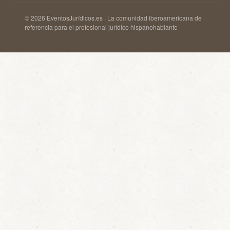
© 2026 EventosJurídicos.es · La comunidad iberoamericana de
referencia para el profesional jurídico hispanohablante