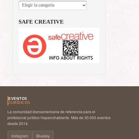
CATEGORÍAS
SAFE CREATIVE
EVENTOS
JURÍDICOS
La comunidad iberoamericana de referencia para el
profesional jurídico hispanohablante. Más de 30.000 eventos
desde 2014.
Instagram
Bluesky