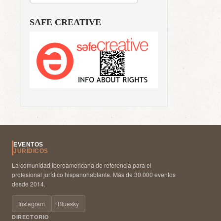
SAFE CREATIVE
EVENTOS
JURÍDICOS
La comunidad iberoamericana de referencia para el
profesional jurídico hispanohablante. Más de 30.000 eventos
desde 2014.
Instagram
Bluesky
DIRECTORIO