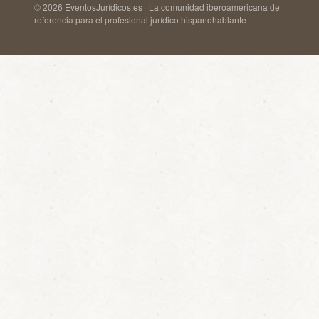
© 2026 EventosJurídicos.es · La comunidad iberoamericana de
referencia para el profesional jurídico hispanohablante