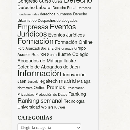
Congreso
Curso
Cursos
Derecho Laboral
Derecho Penal
Derechos
derechos humanos
Derecho
Fundamentales
Urbanístico
Despachos de abogados
Eventos
Empresas
Juridicos
Eventos Jurídicos
Formación
Formación Online
Grupo
Foro Aranzadi Social Elche
granada
Ilustre Colegio
Asesor Ros
iKN Spain
Abogados de Málaga
Ilustre
Colegio de Abogados de Jaén
Información
Innovación
madrid
legaltech
Jaen
Malaga
Justicia
Premios
Online
Normativa
Presentación
Ranking
Privacidad
Protección de Datos
Ranking semanal
Tecnología
Universidad
Wolters Kluwer
CATEGORÍAS
CATEGORÍAS