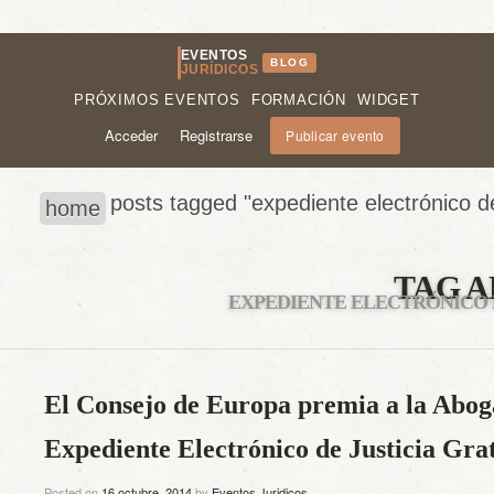
EVENTOS
BLOG
JURÍDICOS
PRÓXIMOS EVENTOS
FORMACIÓN
WIDGET
Acceder
Registrarse
Publicar evento
posts tagged "expediente electrónico de 
home
TAG A
EXPEDIENTE ELECTRÓNICO 
El Consejo de Europa premia a la Abog
Expediente Electrónico de Justicia Gra
Posted on
16 octubre, 2014
by
Eventos Juridicos