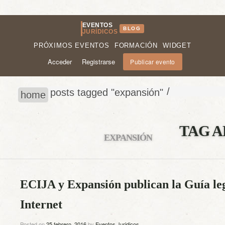
EVENTOS
BLOG
JURÍDICOS
PRÓXIMOS EVENTOS
FORMACIÓN
WIDGET
Acceder
Registrarse
Publicar evento
/
posts tagged "expansión"
home
TAG A
EXPANSIÓN
ECIJA y Expansión publican la Guía le
Internet
Posted on
25 febrero, 2016
by
Eventos Juridicos