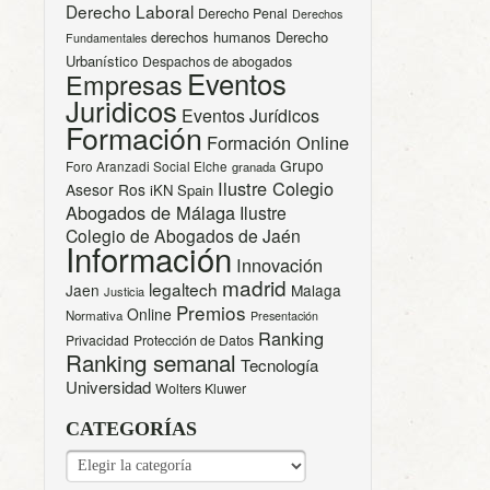
Derecho Laboral
Derecho Penal
Derechos
derechos humanos
Derecho
Fundamentales
Urbanístico
Despachos de abogados
Eventos
Empresas
Juridicos
Eventos Jurídicos
Formación
Formación Online
Grupo
Foro Aranzadi Social Elche
granada
Ilustre Colegio
Asesor Ros
iKN Spain
Abogados de Málaga
Ilustre
Colegio de Abogados de Jaén
Información
Innovación
madrid
legaltech
Jaen
Malaga
Justicia
Premios
Online
Normativa
Presentación
Ranking
Privacidad
Protección de Datos
Ranking semanal
Tecnología
Universidad
Wolters Kluwer
CATEGORÍAS
CATEGORÍAS