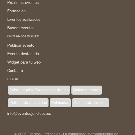
Próximos eventos
Formación
Eventos realizados
Buscar eventos
ORGANIZADORES
Publicar evento
Evento destacado
Widget para tu web
Contacto
LEGAL
Aviso Legal y Condiciones de uso
Quienes somos
Política de privacidad
Publicidad
Política de Cookies
info@eventosjuridicos.es
© 2026 EventosJurídicos.es · La comunidad iberoamericana de