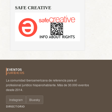
SAFE CREATIVE
EVENTOS
JURÍDICOS
La comunidad iberoamericana de referencia para el
profesional jurídico hispanohablante. Más de 30.000 eventos
desde 2014.
Instagram
Bluesky
DIRECTORIO