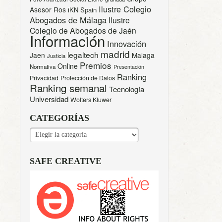
Ilustre Colegio
Asesor Ros
iKN Spain
Abogados de Málaga
Ilustre
Colegio de Abogados de Jaén
Información
Innovación
madrid
legaltech
Jaen
Malaga
Justicia
Premios
Online
Normativa
Presentación
Ranking
Privacidad
Protección de Datos
Ranking semanal
Tecnología
Universidad
Wolters Kluwer
CATEGORÍAS
CATEGORÍAS
SAFE CREATIVE