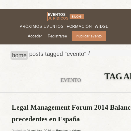
EVENTOS
BLOG
JURÍDICOS
PRÓXIMOS EVENTOS
FORMACIÓN
WIDGET
Acceder
Registrarse
Publicar evento
/
posts tagged "evento"
home
TAG A
EVENTO
Legal Management Forum 2014 Balance 
precedentes en España
Posted on
24 octubre, 2014
by
Eventos Juridicos