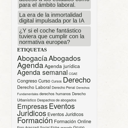
para el ámbito laboral.
La era de la inmortalidad
digital impulsada por la IA
¿Y si el coche fantástico
tuviera que cumplir con la
normativa europea?
ETIQUETAS
Abogacía
Abogados
Agenda
Agenda jurídica
Agenda semanal
CGAE
Derecho
Congreso
Curso
Cursos
Derecho Laboral
Derecho Penal
Derechos
derechos humanos
Derecho
Fundamentales
Urbanístico
Despachos de abogados
Eventos
Empresas
Juridicos
Eventos Jurídicos
Formación
Formación Online
Grupo
Foro Aranzadi Social Elche
granada