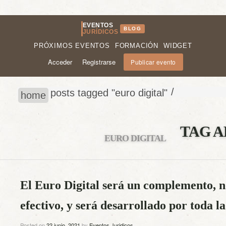
EVENTOS
BLOG
JURÍDICOS
PRÓXIMOS EVENTOS
FORMACIÓN
WIDGET
Acceder
Registrarse
Publicar evento
/
posts tagged "euro digital"
home
TAG A
EURO DIGITAL
El Euro Digital será un complemento, no
efectivo, y será desarrollado por toda la
Posted on
22 junio, 2021
by
Eventos Juridicos