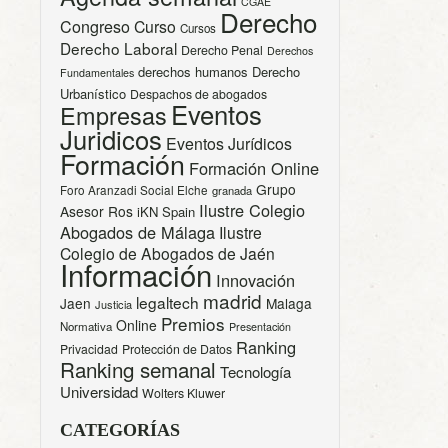
CGAE
Derecho
Congreso
Curso
Cursos
Derecho Laboral
Derecho Penal
Derechos
derechos humanos
Derecho
Fundamentales
Urbanístico
Despachos de abogados
Eventos
Empresas
Juridicos
Eventos Jurídicos
Formación
Formación Online
Grupo
Foro Aranzadi Social Elche
granada
Ilustre Colegio
Asesor Ros
iKN Spain
Abogados de Málaga
Ilustre
Colegio de Abogados de Jaén
Información
Innovación
madrid
legaltech
Jaen
Malaga
Justicia
Premios
Online
Normativa
Presentación
Ranking
Privacidad
Protección de Datos
Ranking semanal
Tecnología
Universidad
Wolters Kluwer
CATEGORÍAS