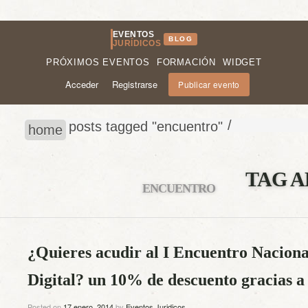
EVENTOS
BLOG
JURÍDICOS
PRÓXIMOS EVENTOS
FORMACIÓN
WIDGET
Acceder
Registrarse
Publicar evento
/
posts tagged "encuentro"
home
TAG A
ENCUENTRO
¿Quieres acudir al I Encuentro Naciona
Digital? un 10% de descuento gracias a
Posted on
17 enero, 2014
by
Eventos Juridicos