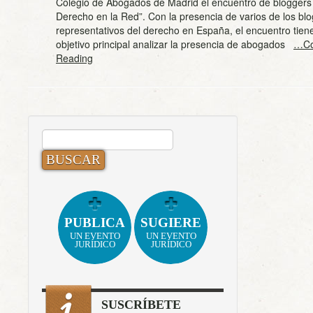
Colegio de Abogados de Madrid el encuentro de bloggers j
Derecho en la Red”. Con la presencia de varios de los bl
representativos del derecho en España, el encuentro tie
objetivo principal analizar la presencia de abogados
…Co
Reading
BUSCAR:
PUBLICA
SUGIERE
UN EVENTO
UN EVENTO
JURÍDICO
JURÍDICO
SUSCRÍBETE