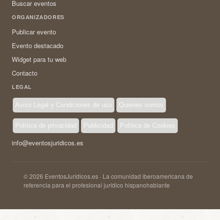
Buscar eventos
ORGANIZADORES
Publicar evento
Evento destacado
Widget para tu web
Contacto
LEGAL
Aviso Legal y Condiciones de uso
Quienes somos
Política de privacidad
Publicidad
Política de Cookies
info@eventosjuridicos.es
© 2026 EventosJurídicos.es · La comunidad iberoamericana de
referencia para el profesional jurídico hispanohablante