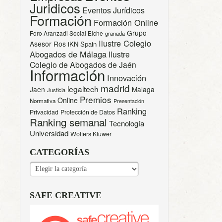
Juridicos
Eventos Jurídicos
Formación
Formación Online
Grupo
Foro Aranzadi Social Elche
granada
Ilustre Colegio
Asesor Ros
iKN Spain
Abogados de Málaga
Ilustre
Colegio de Abogados de Jaén
Información
Innovación
madrid
legaltech
Jaen
Malaga
Justicia
Premios
Online
Normativa
Presentación
Ranking
Privacidad
Protección de Datos
Ranking semanal
Tecnología
Universidad
Wolters Kluwer
CATEGORÍAS
CATEGORÍAS
SAFE CREATIVE