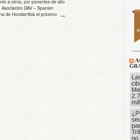
nto a otros, por ponentes de alto
en Asociación DAV – Spanien
oana de Hondarribia el próximo
…
A
GRA
Las
cib
Me
2.
mi
¿P
se
pa
Tr
no