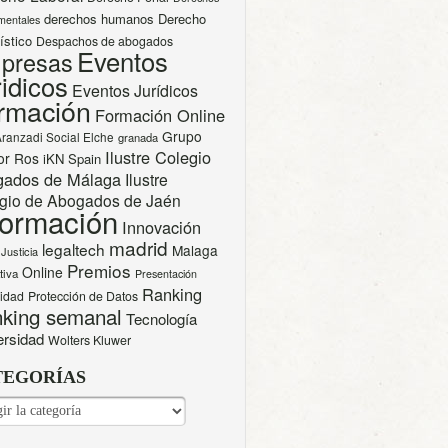
derechos humanos
Derecho
mentales
ístico
Despachos de abogados
Eventos
presas
idicos
Eventos Jurídicos
rmación
Formación Online
Grupo
Aranzadi Social Elche
granada
Ilustre Colegio
or Ros
iKN Spain
gados de Málaga
Ilustre
gio de Abogados de Jaén
formación
Innovación
madrid
legaltech
Malaga
Justicia
Premios
Online
tiva
Presentación
Ranking
cidad
Protección de Datos
king semanal
Tecnología
ersidad
Wolters Kluwer
TEGORÍAS
EGORÍAS