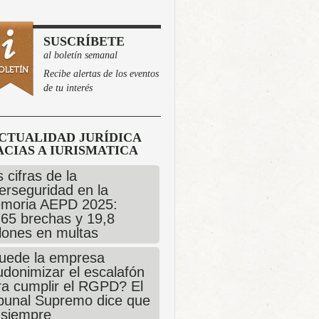
SUSCRÍBETE
al boletín semanal
Recibe alertas de los eventos
de tu interés
CTUALIDAD JURÍDICA
CIAS A IURISMATICA
 cifras de la
erseguridad en la
moria AEPD 2025:
765 brechas y 19,8
llones en multas
uede la empresa
udonimizar el escalafón
ra cumplir el RGPD? El
ibunal Supremo dice que
 siempre