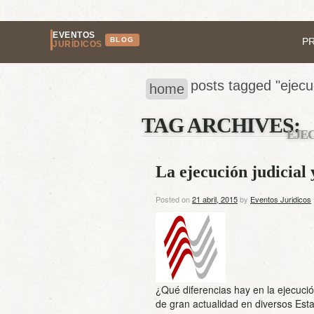
EVENTOS
BLOG
P
JURÍDICOS
posts tagged "ejecuc
home
TAG ARCHIVES:
EJE
La ejecución judicial 
Posted on
21 abril, 2015
by
Eventos Juridicos
¿Qué diferencias hay en la ejecuci
de gran actualidad en diversos Es