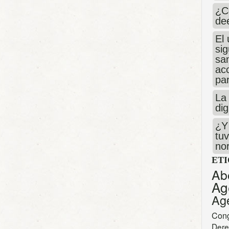
¿C
de
El 
si
san
ac
par
La 
dig
¿Y 
tuv
no
ET
Ab
Ag
Ag
Con
Dere