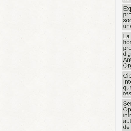
Exp
pro
so
un
La
hon
pr
dig
An
Or
Ci
Int
que
re
Sen
Op
in
au
de