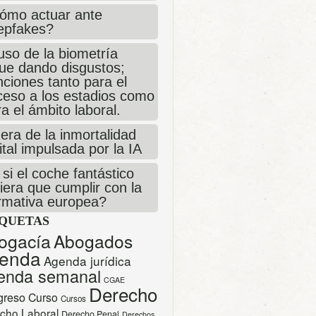
ómo actuar ante
epfakes?
uso de la biometría
gue dando disgustos;
ciones tanto para el
ceso a los estadios como
a el ámbito laboral.
era de la inmortalidad
ital impulsada por la IA
si el coche fantástico
iera que cumplir con la
rmativa europea?
IQUETAS
ogacía
Abogados
enda
Agenda jurídica
enda semanal
CGAE
Derecho
greso
Curso
Cursos
cho Laboral
Derecho Penal
Derechos