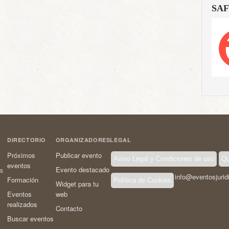
SAF
DIRECTORIO
ORGANIZADORES
LEGAL
Próximos
Publicar evento
Aviso Legal y Condiciones de uso
Qu
eventos
Evento destacado
os
info@eventosjurid
Formación
Política de Cookies
Widget para tu
Eventos
web
realizados
Contacto
Buscar eventos