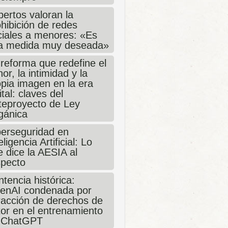
ertos valoran la
hibición de redes
ciales a menores: «Es
a medida muy deseada»
 reforma que redefine el
or, la intimidad y la
opia imagen en la era
ital: claves del
teproyecto de Ley
gánica
berseguridad en
eligencia Artificial: Lo
 dice la AESIA al
specto
tencia histórica:
enAI condenada por
fracción de derechos de
tor en el entrenamiento
 ChatGPT