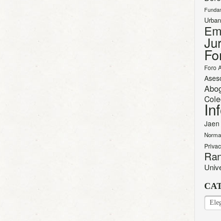
Funda
Urban
Em
Jur
Fo
Foro 
Ases
Abo
Cole
In
Jaen
Norma
Priva
Ran
Univ
CA
CAT