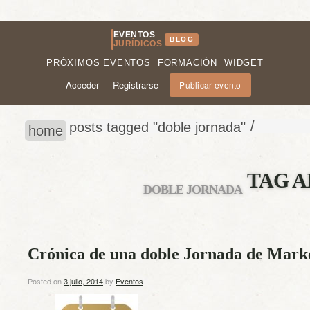
EVENTOS
BLOG
JURÍDICOS
PRÓXIMOS EVENTOS
FORMACIÓN
WIDGET
Acceder
Registrarse
Publicar evento
/
posts tagged "doble jornada"
home
TAG A
DOBLE JORNADA
Crónica de una doble Jornada de Marke
Posted on
3 julio, 2014
by
Eventos