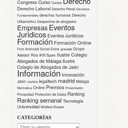
Derecho
Congreso
Curso
Cursos
Derecho Laboral
Derecho Penal
Derechos
derechos humanos
Derecho
Fundamentales
Urbanístico
Despachos de abogados
Eventos
Empresas
Juridicos
Eventos Jurídicos
Formación
Formación Online
Grupo
Foro Aranzadi Social Elche
granada
Ilustre Colegio
Asesor Ros
iKN Spain
Abogados de Málaga
Ilustre
Colegio de Abogados de Jaén
Información
Innovación
madrid
legaltech
Jaen
Malaga
Justicia
Premios
Online
Normativa
Presentación
Ranking
Privacidad
Protección de Datos
Ranking semanal
Tecnología
Universidad
Wolters Kluwer
CATEGORÍAS
CATEGORÍAS