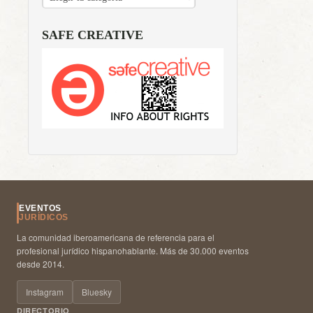
SAFE CREATIVE
EVENTOS
JURÍDICOS
La comunidad iberoamericana de referencia para el
profesional jurídico hispanohablante. Más de 30.000 eventos
desde 2014.
Instagram
Bluesky
DIRECTORIO