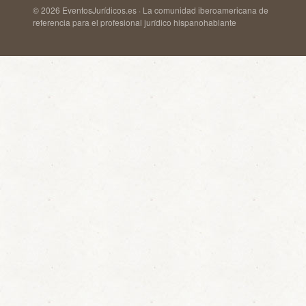
© 2026 EventosJurídicos.es · La comunidad iberoamericana de
referencia para el profesional jurídico hispanohablante