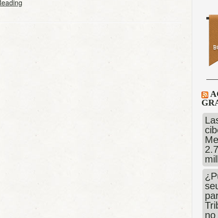
Reading
A
GRA
Las
cib
Me
2.
mi
¿P
se
pa
Tr
no