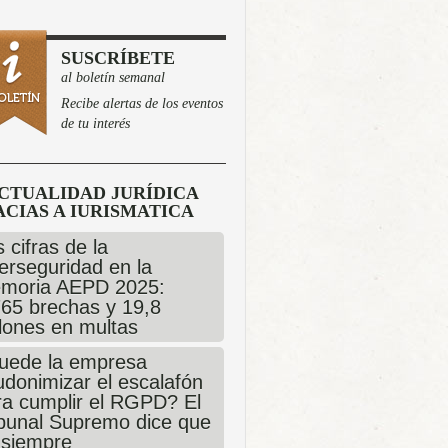
SUSCRÍBETE
al boletín semanal
Recibe alertas de los eventos
de tu interés
CTUALIDAD JURÍDICA
CIAS A IURISMATICA
 cifras de la
erseguridad en la
moria AEPD 2025:
765 brechas y 19,8
llones en multas
uede la empresa
udonimizar el escalafón
ra cumplir el RGPD? El
ibunal Supremo dice que
 siempre