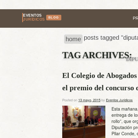
EVENTOS
BLOG
P
JURÍDICOS
posts tagged "diput
home
TAG ARCHIVES:
DIP
El Colegio de Abogados
el premio del concurso 
Posted on
13 mayo, 2015
by
Eventos Juridicos
Esta mañana,
entrega de lo
rollo”, que or
Diputación pr
Pilar Conde, 