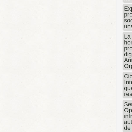
Exp
pro
so
un
La
hon
pr
dig
An
Or
Ci
Int
que
re
Sen
Op
in
au
de