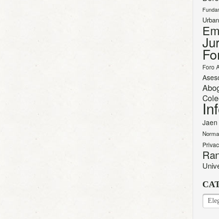
Funda
Urban
Em
Jur
Fo
Foro 
Ases
Abo
Cole
In
Jaen
Norma
Priva
Ran
Univ
CA
CAT