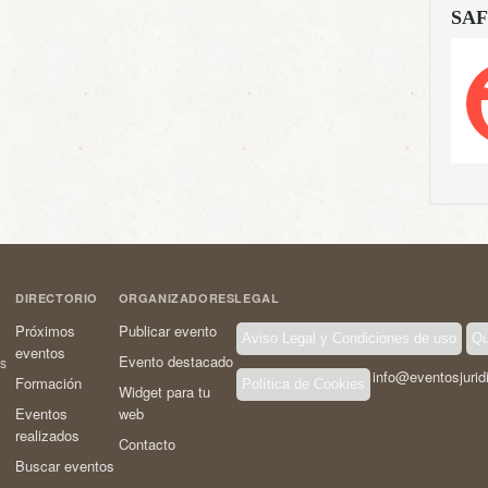
SAF
DIRECTORIO
ORGANIZADORES
LEGAL
Próximos
Publicar evento
Aviso Legal y Condiciones de uso
Qu
eventos
Evento destacado
os
info@eventosjurid
Formación
Política de Cookies
Widget para tu
Eventos
web
realizados
Contacto
Buscar eventos