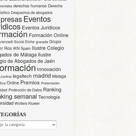
derechos humanos
Derecho
mentales
ístico
Despachos de abogados
Eventos
presas
idicos
Eventos Jurídicos
rmación
Formación Online
Grupo
Aranzadi Social Elche
granada
Ilustre Colegio
or Ros
iKN Spain
gados de Málaga
Ilustre
gio de Abogados de Jaén
formación
Innovación
madrid
legaltech
Malaga
Justicia
Premios
Online
tiva
Presentación
Ranking
cidad
Protección de Datos
king semanal
Tecnología
ersidad
Wolters Kluwer
TEGORÍAS
EGORÍAS