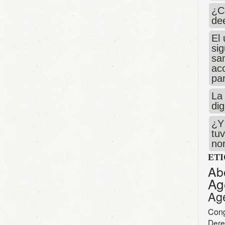
¿C
de
El 
si
san
ac
par
La 
dig
¿Y 
tuv
no
ET
Ab
Ag
Ag
Con
Dere