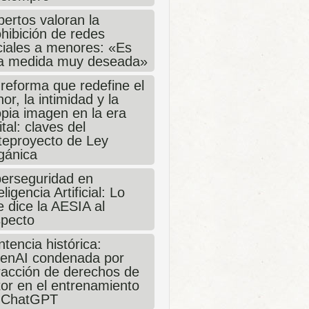
ertos valoran la
hibición de redes
ciales a menores: «Es
a medida muy deseada»
 reforma que redefine el
or, la intimidad y la
opia imagen en la era
ital: claves del
teproyecto de Ley
gánica
berseguridad en
eligencia Artificial: Lo
 dice la AESIA al
specto
tencia histórica:
enAI condenada por
fracción de derechos de
tor en el entrenamiento
 ChatGPT