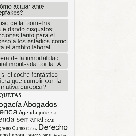
ómo actuar ante
epfakes?
uso de la biometría
gue dando disgustos;
ciones tanto para el
ceso a los estadios como
a el ámbito laboral.
era de la inmortalidad
ital impulsada por la IA
si el coche fantástico
iera que cumplir con la
rmativa europea?
IQUETAS
ogacía
Abogados
enda
Agenda jurídica
enda semanal
CGAE
Derecho
greso
Curso
Cursos
cho Laboral
Derecho Penal
Derechos