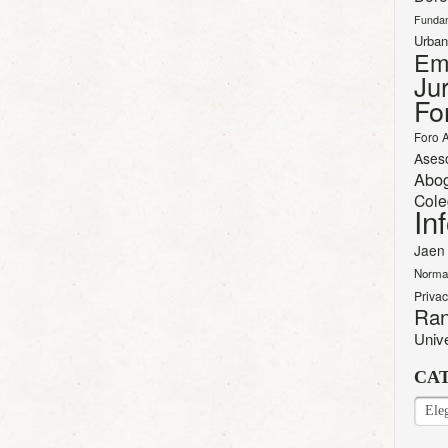
Funda
Urban
Em
Jur
Fo
Foro 
Ases
Abo
Cole
In
Jaen
Norma
Priva
Ran
Univ
CA
CAT