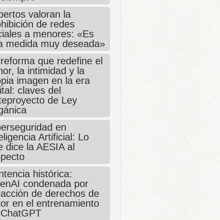
ertos valoran la
hibición de redes
ciales a menores: «Es
a medida muy deseada»
 reforma que redefine el
or, la intimidad y la
opia imagen en la era
ital: claves del
teproyecto de Ley
gánica
berseguridad en
eligencia Artificial: Lo
 dice la AESIA al
specto
tencia histórica:
enAI condenada por
fracción de derechos de
tor en el entrenamiento
 ChatGPT