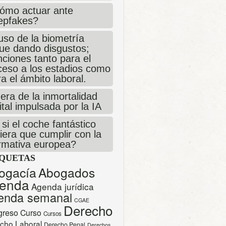
ómo actuar ante
epfakes?
uso de la biometría
gue dando disgustos;
ciones tanto para el
ceso a los estadios como
a el ámbito laboral.
era de la inmortalidad
ital impulsada por la IA
si el coche fantástico
iera que cumplir con la
rmativa europea?
IQUETAS
ogacía
Abogados
enda
Agenda jurídica
enda semanal
CGAE
Derecho
greso
Curso
Cursos
cho Laboral
Derecho Penal
Derechos