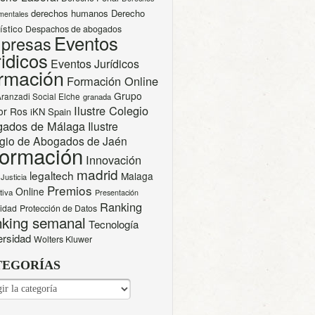
derechos humanos
Derecho
mentales
ístico
Despachos de abogados
Eventos
presas
idicos
Eventos Jurídicos
rmación
Formación Online
Grupo
Aranzadi Social Elche
granada
Ilustre Colegio
or Ros
iKN Spain
gados de Málaga
Ilustre
gio de Abogados de Jaén
formación
Innovación
madrid
legaltech
Malaga
Justicia
Premios
Online
tiva
Presentación
Ranking
cidad
Protección de Datos
king semanal
Tecnología
ersidad
Wolters Kluwer
TEGORÍAS
EGORÍAS