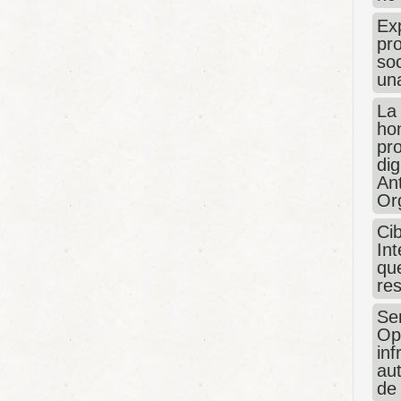
Exp
pro
so
un
La
hon
pr
dig
An
Or
Ci
Int
que
re
Sen
Op
in
au
de