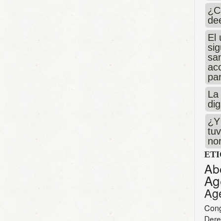
¿C
de
El 
si
san
ac
par
La 
dig
¿Y 
tuv
no
ET
Ab
Ag
Ag
Con
Dere