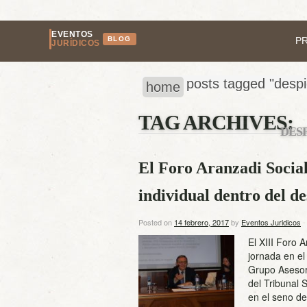
EVENTOS
BLOG
P
JURÍDICOS
posts tagged "desp
home
TAG ARCHIVES:
DES
El Foro Aranzadi Social
individual dentro del de
Posted on
14 febrero, 2017
by
Eventos Juridicos
El XIII Foro 
jornada en el
Grupo Asesor 
del Tribunal 
en el seno de