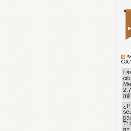
A
GRA
Las
cib
Me
2.
mi
¿P
se
pa
Tr
no