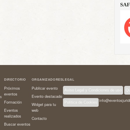
SAF
DIRECTORIO
ORGANIZADORES
LEGAL
Próximos
Publicar evento
Aviso Legal y Condiciones de uso
Qu
eventos
Evento destacado
os
info@eventosjurid
Formación
Política de Cookies
Widget para tu
Eventos
web
realizados
Contacto
Buscar eventos