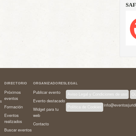
SAF
DIRECTORIO
ORGANIZADORES
LEGAL
Próximos
Publicar evento
Aviso Legal y Condiciones de uso
Qu
eventos
Evento destacado
os
info@eventosjurid
Formación
Política de Cookies
Widget para tu
Eventos
web
realizados
Contacto
Buscar eventos