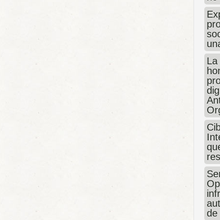
Exp
pro
so
un
La
hon
pr
dig
An
Or
Ci
Int
que
re
Sen
Op
in
au
de