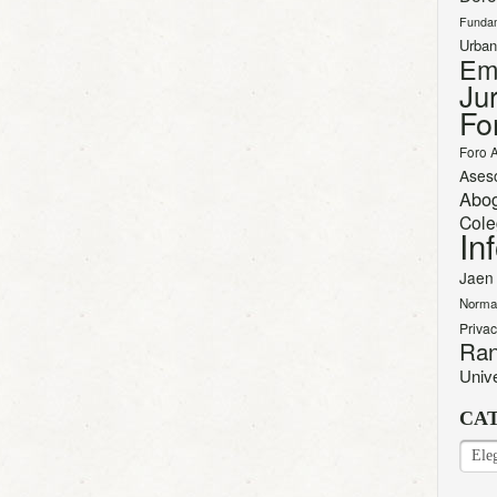
Funda
Urban
Em
Jur
Fo
Foro 
Ases
Abo
Cole
In
Jaen
Norma
Priva
Ran
Univ
CA
CAT