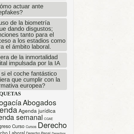
ómo actuar ante
epfakes?
uso de la biometría
gue dando disgustos;
ciones tanto para el
ceso a los estadios como
a el ámbito laboral.
era de la inmortalidad
ital impulsada por la IA
si el coche fantástico
iera que cumplir con la
rmativa europea?
IQUETAS
ogacía
Abogados
enda
Agenda jurídica
enda semanal
CGAE
Derecho
greso
Curso
Cursos
cho Laboral
Derecho Penal
Derechos