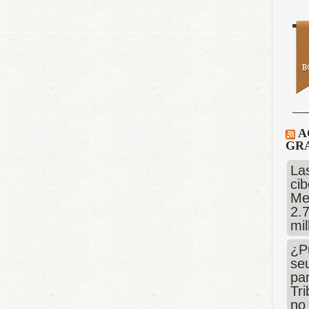
A
GRA
Las
cib
Me
2.
mi
¿P
se
pa
Tr
no