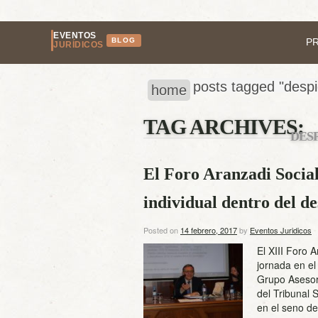
EVENTOS
BLOG
P
JURÍDICOS
posts tagged "despi
home
TAG ARCHIVES:
DES
El Foro Aranzadi Social
individual dentro del de
Posted on
14 febrero, 2017
by
Eventos Juridicos
El XIII Foro 
jornada en el
Grupo Asesor 
del Tribunal 
en el seno de