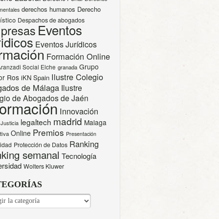
derechos humanos
Derecho
mentales
ístico
Despachos de abogados
Eventos
presas
idicos
Eventos Jurídicos
rmación
Formación Online
Grupo
Aranzadi Social Elche
granada
Ilustre Colegio
or Ros
iKN Spain
gados de Málaga
Ilustre
gio de Abogados de Jaén
formación
Innovación
madrid
legaltech
Malaga
Justicia
Premios
Online
tiva
Presentación
Ranking
cidad
Protección de Datos
king semanal
Tecnología
ersidad
Wolters Kluwer
TEGORÍAS
EGORÍAS