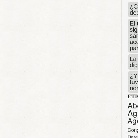
¿C
de
El 
si
san
ac
par
La 
dig
¿Y 
tuv
no
ET
Ab
Ag
Ag
Con
Dere