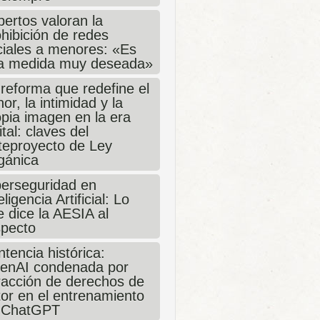
ertos valoran la
hibición de redes
ciales a menores: «Es
a medida muy deseada»
 reforma que redefine el
or, la intimidad y la
opia imagen en la era
ital: claves del
teproyecto de Ley
gánica
berseguridad en
eligencia Artificial: Lo
 dice la AESIA al
specto
tencia histórica:
enAI condenada por
fracción de derechos de
tor en el entrenamiento
 ChatGPT