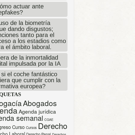
ómo actuar ante
epfakes?
uso de la biometría
gue dando disgustos;
ciones tanto para el
ceso a los estadios como
a el ámbito laboral.
era de la inmortalidad
ital impulsada por la IA
si el coche fantástico
iera que cumplir con la
rmativa europea?
IQUETAS
ogacía
Abogados
enda
Agenda jurídica
enda semanal
CGAE
Derecho
greso
Curso
Cursos
cho Laboral
Derecho Penal
Derechos