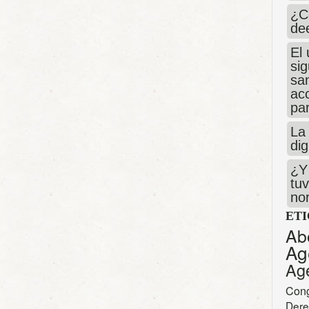
¿C
de
El 
si
san
ac
par
La 
dig
¿Y 
tuv
no
ET
Ab
Ag
Ag
Con
Dere