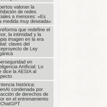
ertos valoran la
hibición de redes
ciales a menores: «Es
a medida muy deseada»
 reforma que redefine el
or, la intimidad y la
opia imagen en la era
ital: claves del
teproyecto de Ley
gánica
berseguridad en
eligencia Artificial: Lo
 dice la AESIA al
specto
tencia histórica:
enAI condenada por
fracción de derechos de
tor en el entrenamiento
 ChatGPT