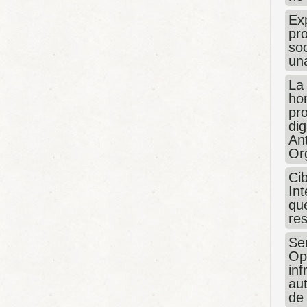
Exp
pro
so
un
La
hon
pr
dig
An
Or
Ci
Int
que
re
Sen
Op
in
au
de