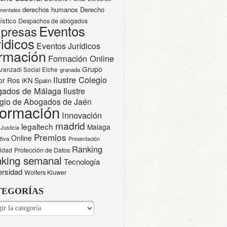
derechos humanos
Derecho
mentales
ístico
Despachos de abogados
Eventos
presas
idicos
Eventos Jurídicos
rmación
Formación Online
Grupo
Aranzadi Social Elche
granada
Ilustre Colegio
or Ros
iKN Spain
gados de Málaga
Ilustre
gio de Abogados de Jaén
formación
Innovación
madrid
legaltech
Malaga
Justicia
Premios
Online
tiva
Presentación
Ranking
cidad
Protección de Datos
king semanal
Tecnología
ersidad
Wolters Kluwer
TEGORÍAS
EGORÍAS