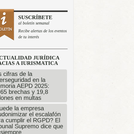
SUSCRÍBETE
al boletín semanal
Recibe alertas de los eventos
de tu interés
CTUALIDAD JURÍDICA
CIAS A IURISMATICA
 cifras de la
erseguridad en la
moria AEPD 2025:
765 brechas y 19,8
llones en multas
uede la empresa
udonimizar el escalafón
ra cumplir el RGPD? El
ibunal Supremo dice que
 siempre