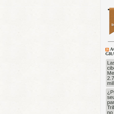
A
GRA
Las
cib
Me
2.
mi
¿P
se
pa
Tr
no