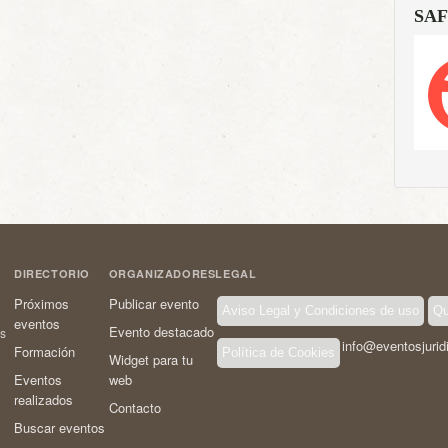
SAF
DIRECTORIO
ORGANIZADORES
LEGAL
Próximos
Publicar evento
Aviso Legal y Condiciones de uso
Qu
eventos
Evento destacado
os
info@eventosjurid
Formación
Política de Cookies
Widget para tu
Eventos
web
realizados
Contacto
Buscar eventos