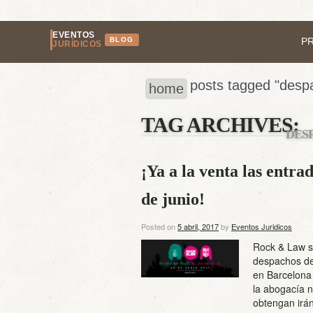
EVENTOS
BLOG
P
JURÍDICOS
posts tagged "desp
home
TAG ARCHIVES:
DES
¡Ya a la venta las entr
de junio!
Posted on
5 abril, 2017
by
Eventos Juridicos
Rock & Law se
despachos de
en Barcelona 
la abogacía n
obtengan irá