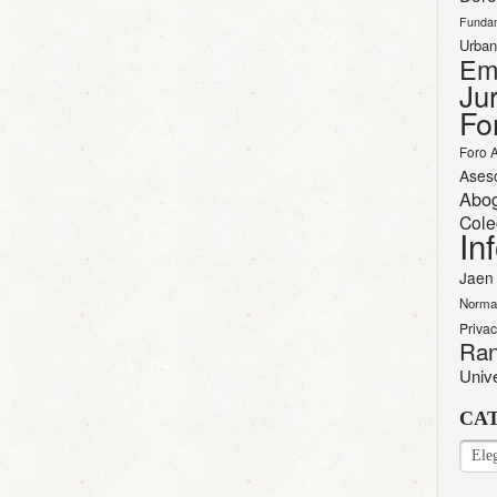
Funda
Urban
Em
Jur
Fo
Foro 
Ases
Abo
Cole
In
Jaen
Norma
Priva
Ran
Univ
CA
CAT