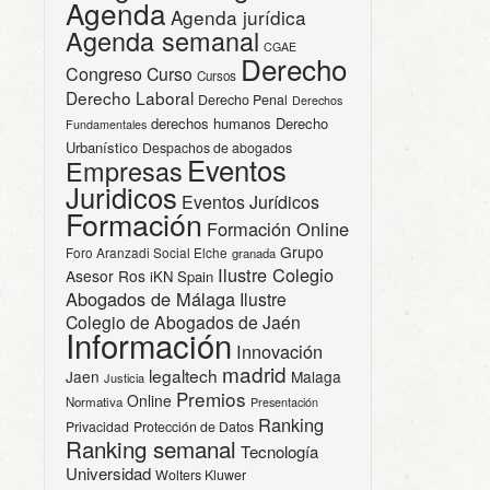
Agenda
Agenda jurídica
Agenda semanal
CGAE
Derecho
Congreso
Curso
Cursos
Derecho Laboral
Derecho Penal
Derechos
derechos humanos
Derecho
Fundamentales
Urbanístico
Despachos de abogados
Eventos
Empresas
Juridicos
Eventos Jurídicos
Formación
Formación Online
Grupo
Foro Aranzadi Social Elche
granada
Ilustre Colegio
Asesor Ros
iKN Spain
Abogados de Málaga
Ilustre
Colegio de Abogados de Jaén
Información
Innovación
madrid
legaltech
Jaen
Malaga
Justicia
Premios
Online
Normativa
Presentación
Ranking
Privacidad
Protección de Datos
Ranking semanal
Tecnología
Universidad
Wolters Kluwer