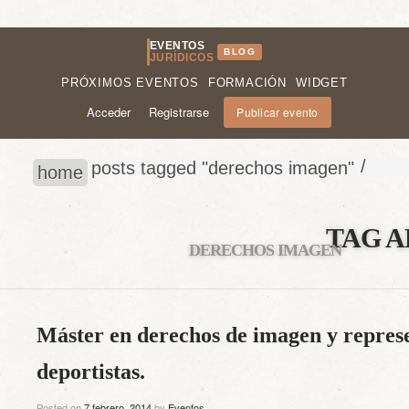
EVENTOS
BLOG
JURÍDICOS
PRÓXIMOS EVENTOS
FORMACIÓN
WIDGET
Acceder
Registrarse
Publicar evento
/
posts tagged "derechos imagen"
home
TAG A
DERECHOS IMAGEN
Máster en derechos de imagen y represe
deportistas.
Posted on
7 febrero, 2014
by
Eventos