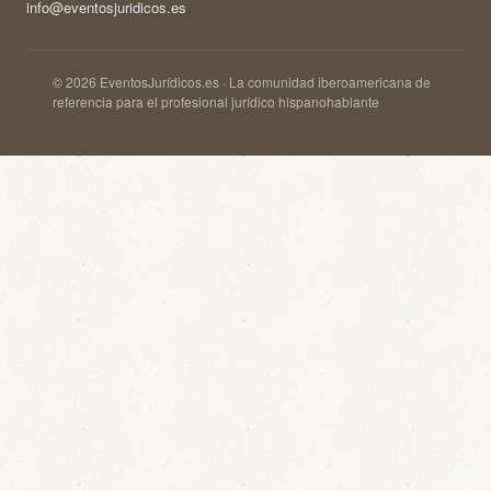
info@eventosjuridicos.es
© 2026 EventosJurídicos.es · La comunidad iberoamericana de
referencia para el profesional jurídico hispanohablante