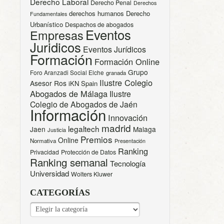
Derecho Laboral
Derecho Penal
Derechos
derechos humanos
Derecho
Fundamentales
Urbanístico
Despachos de abogados
Eventos
Empresas
Juridicos
Eventos Jurídicos
Formación
Formación Online
Grupo
Foro Aranzadi Social Elche
granada
Ilustre Colegio
Asesor Ros
iKN Spain
Abogados de Málaga
Ilustre
Colegio de Abogados de Jaén
Información
Innovación
madrid
legaltech
Jaen
Malaga
Justicia
Premios
Online
Normativa
Presentación
Ranking
Privacidad
Protección de Datos
Ranking semanal
Tecnología
Universidad
Wolters Kluwer
CATEGORÍAS
CATEGORÍAS