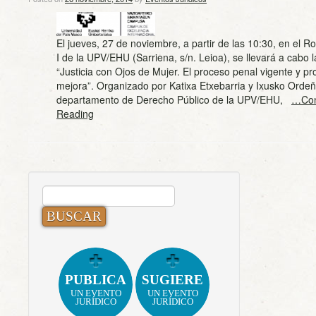
El jueves, 27 de noviembre, a partir de las 10:30, en el Ro
I de la UPV/EHU (Sarriena, s/n. Leioa), se llevará a cabo 
“Justicia con Ojos de Mujer. El proceso penal vigente y p
mejora”. Organizado por Katixa Etxebarria y Ixusko Ordeñ
departamento de Derecho Público de la UPV/EHU,
…Con
Reading
BUSCAR:
PUBLICA
SUGIERE
UN EVENTO
UN EVENTO
JURÍDICO
JURÍDICO