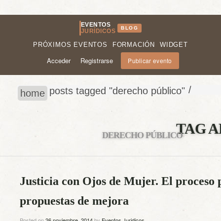
EVENTOS
BLOG
JURÍDICOS
PRÓXIMOS EVENTOS
FORMACIÓN
WIDGET
Acceder
Registrarse
Publicar evento
/
posts tagged "derecho público"
home
TAG A
DERECHO PÚBLICO
Justicia con Ojos de Mujer. El proceso 
propuestas de mejora
Posted on
26 noviembre, 2014
by
Eventos Juridicos