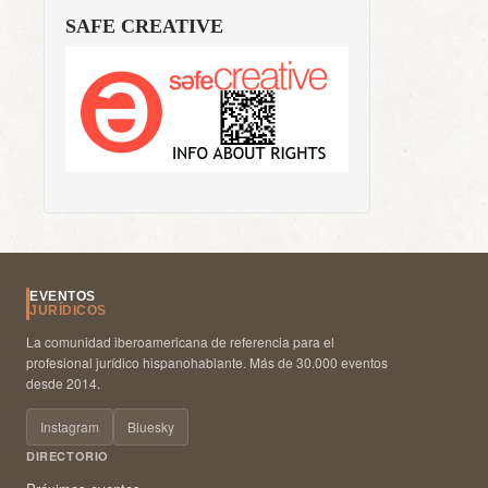
SAFE CREATIVE
EVENTOS
JURÍDICOS
La comunidad iberoamericana de referencia para el
profesional jurídico hispanohablante. Más de 30.000 eventos
desde 2014.
Instagram
Bluesky
DIRECTORIO