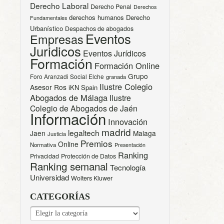
Derecho Laboral
Derecho Penal
Derechos
derechos humanos
Derecho
Fundamentales
Urbanístico
Despachos de abogados
Eventos
Empresas
Juridicos
Eventos Jurídicos
Formación
Formación Online
Grupo
Foro Aranzadi Social Elche
granada
Ilustre Colegio
Asesor Ros
iKN Spain
Abogados de Málaga
Ilustre
Colegio de Abogados de Jaén
Información
Innovación
madrid
legaltech
Jaen
Malaga
Justicia
Premios
Online
Normativa
Presentación
Ranking
Privacidad
Protección de Datos
Ranking semanal
Tecnología
Universidad
Wolters Kluwer
CATEGORÍAS
CATEGORÍAS