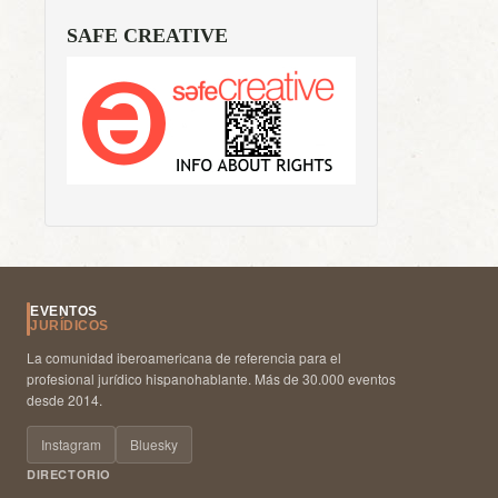
SAFE CREATIVE
EVENTOS
JURÍDICOS
La comunidad iberoamericana de referencia para el
profesional jurídico hispanohablante. Más de 30.000 eventos
desde 2014.
Instagram
Bluesky
DIRECTORIO