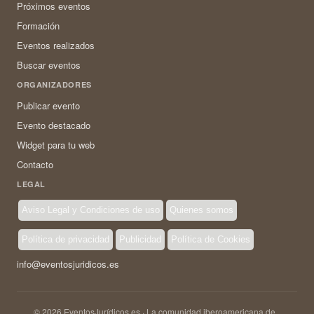
Próximos eventos
Formación
Eventos realizados
Buscar eventos
ORGANIZADORES
Publicar evento
Evento destacado
Widget para tu web
Contacto
LEGAL
Aviso Legal y Condiciones de uso
Quienes somos
Política de privacidad
Publicidad
Política de Cookies
info@eventosjuridicos.es
© 2026 EventosJurídicos.es · La comunidad iberoamericana de