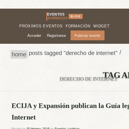
EVENTOS
BLOG
JURÍDICOS
PRÓXIMOS EVENTOS
FORMACIÓN
WIDGET
Acceder
Registrarse
Publicar evento
/
posts tagged "derecho de internet"
home
TAG A
DERECHO DE INTERNET
ECIJA y Expansión publican la Guía le
Internet
Posted on
25 febrero, 2016
by
Eventos Juridicos