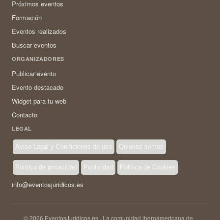
Próximos eventos
Formación
Eventos realizados
Buscar eventos
ORGANIZADORES
Publicar evento
Evento destacado
Widget para tu web
Contacto
LEGAL
Aviso Legal y Condiciones de uso
Quienes somos
Política de privacidad
Publicidad
Política de Cookies
info@eventosjuridicos.es
© 2026 EventosJurídicos.es · La comunidad iberoamericana de