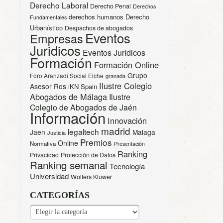
Derecho Laboral
Derecho Penal
Derechos
derechos humanos
Derecho
Fundamentales
Urbanístico
Despachos de abogados
Eventos
Empresas
Juridicos
Eventos Jurídicos
Formación
Formación Online
Grupo
Foro Aranzadi Social Elche
granada
Ilustre Colegio
Asesor Ros
iKN Spain
Abogados de Málaga
Ilustre
Colegio de Abogados de Jaén
Información
Innovación
madrid
legaltech
Jaen
Malaga
Justicia
Premios
Online
Normativa
Presentación
Ranking
Privacidad
Protección de Datos
Ranking semanal
Tecnología
Universidad
Wolters Kluwer
CATEGORÍAS
CATEGORÍAS