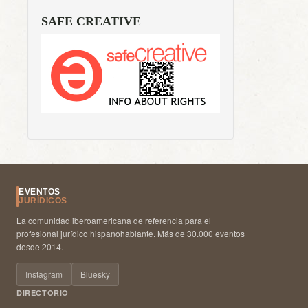
SAFE CREATIVE
EVENTOS
JURÍDICOS
La comunidad iberoamericana de referencia para el
profesional jurídico hispanohablante. Más de 30.000 eventos
desde 2014.
Instagram
Bluesky
DIRECTORIO