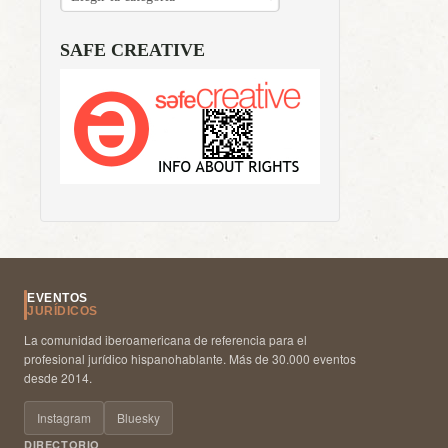
SAFE CREATIVE
EVENTOS
JURÍDICOS
La comunidad iberoamericana de referencia para el
profesional jurídico hispanohablante. Más de 30.000 eventos
desde 2014.
Instagram
Bluesky
DIRECTORIO