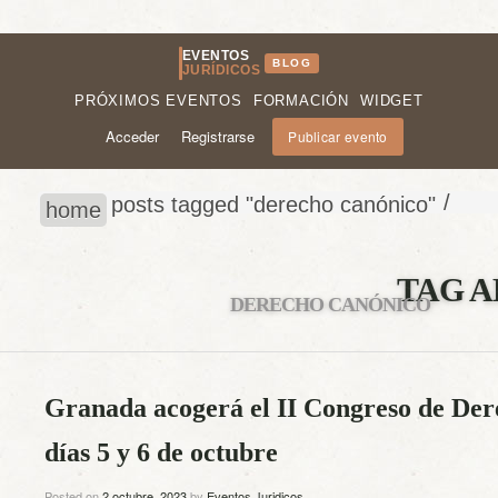
EVENTOS
BLOG
JURÍDICOS
PRÓXIMOS EVENTOS
FORMACIÓN
WIDGET
Acceder
Registrarse
Publicar evento
/
posts tagged "derecho canónico"
home
TAG A
DERECHO CANÓNICO
Granada acogerá el II Congreso de Der
días 5 y 6 de octubre
Posted on
2 octubre, 2023
by
Eventos Juridicos