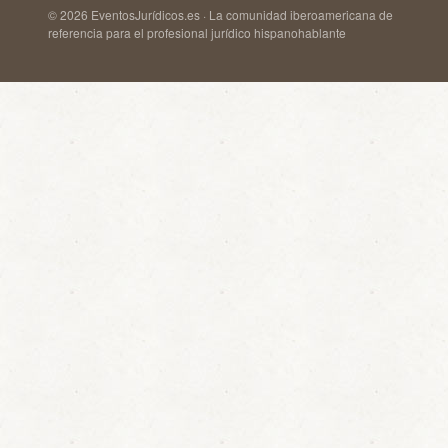
© 2026 EventosJurídicos.es · La comunidad iberoamericana de
referencia para el profesional jurídico hispanohablante