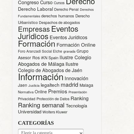
Derecho
Congreso
Curso
Cursos
Derecho Laboral
Derecho Penal
Derechos
derechos humanos
Derecho
Fundamentales
Urbanístico
Despachos de abogados
Eventos
Empresas
Juridicos
Eventos Jurídicos
Formación
Formación Online
Grupo
Foro Aranzadi Social Elche
granada
Ilustre Colegio
Asesor Ros
iKN Spain
Abogados de Málaga
Ilustre
Colegio de Abogados de Jaén
Información
Innovación
madrid
legaltech
Jaen
Malaga
Justicia
Premios
Online
Normativa
Presentación
Ranking
Privacidad
Protección de Datos
Ranking semanal
Tecnología
Universidad
Wolters Kluwer
CATEGORÍAS
CATEGORÍAS