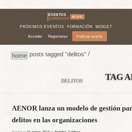
EVENTOS
BLOG
JURÍDICOS
PRÓXIMOS EVENTOS
FORMACIÓN
WIDGET
Acceder
Registrarse
Publicar evento
/
posts tagged "delitos"
home
TAG A
DELITOS
AENOR lanza un modelo de gestión par
delitos en las organizaciones
Posted on
21 marzo, 2014
by
Eventos Juridicos