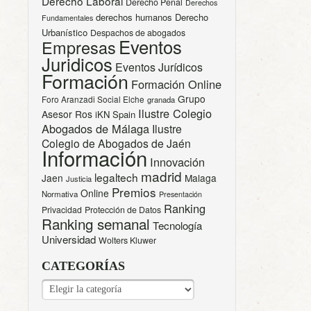
Derecho Laboral
Derecho Penal
Derechos
derechos humanos
Derecho
Fundamentales
Urbanístico
Despachos de abogados
Eventos
Empresas
Juridicos
Eventos Jurídicos
Formación
Formación Online
Grupo
Foro Aranzadi Social Elche
granada
Ilustre Colegio
Asesor Ros
iKN Spain
Abogados de Málaga
Ilustre
Colegio de Abogados de Jaén
Información
Innovación
madrid
legaltech
Jaen
Malaga
Justicia
Premios
Online
Normativa
Presentación
Ranking
Privacidad
Protección de Datos
Ranking semanal
Tecnología
Universidad
Wolters Kluwer
CATEGORÍAS
CATEGORÍAS