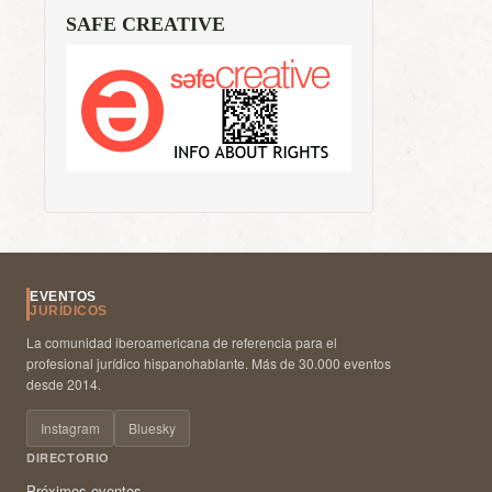
SAFE CREATIVE
EVENTOS
JURÍDICOS
La comunidad iberoamericana de referencia para el
profesional jurídico hispanohablante. Más de 30.000 eventos
desde 2014.
Instagram
Bluesky
DIRECTORIO
Próximos eventos