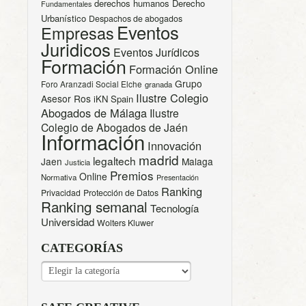
derechos humanos
Derecho
Fundamentales
Urbanístico
Despachos de abogados
Eventos
Empresas
Juridicos
Eventos Jurídicos
Formación
Formación Online
Grupo
Foro Aranzadi Social Elche
granada
Ilustre Colegio
Asesor Ros
iKN Spain
Abogados de Málaga
Ilustre
Colegio de Abogados de Jaén
Información
Innovación
madrid
legaltech
Jaen
Malaga
Justicia
Premios
Online
Normativa
Presentación
Ranking
Privacidad
Protección de Datos
Ranking semanal
Tecnología
Universidad
Wolters Kluwer
CATEGORÍAS
CATEGORÍAS