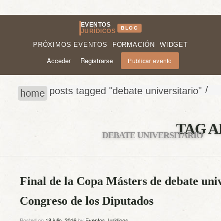
EVENTOS
BLOG
JURÍDICOS
PRÓXIMOS EVENTOS
FORMACIÓN
WIDGET
Acceder
Registrarse
Publicar evento
/
posts tagged "debate universitario"
home
TAG A
DEBATE UNIVERSITARIO
Final de la Copa Másters de debate univ
Congreso de los Diputados
Posted on
18 julio, 2016
by
Eventos Juridicos