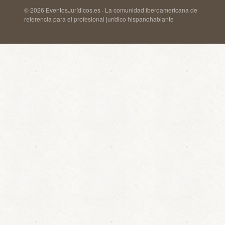
© 2026 EventosJurídicos.es · La comunidad iberoamericana de
referencia para el profesional jurídico hispanohablante