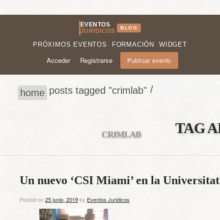
EVENTOS
BLOG
JURÍDICOS
PRÓXIMOS EVENTOS
FORMACIÓN
WIDGET
Acceder
Registrarse
Publicar evento
/
posts tagged "crimlab"
home
TAG A
CRIMLAB
Un nuevo ‘CSI Miami’ en la Universitat
Posted on
25 junio, 2019
by
Eventos Juridicos