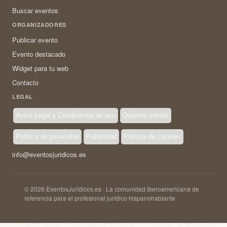
Buscar eventos
ORGANIZADORES
Publicar evento
Evento destacado
Widget para tu web
Contacto
LEGAL
Aviso Legal y Condiciones de uso
Quienes somos
Política de privacidad
Publicidad
Política de Cookies
info@eventosjuridicos.es
© 2026 EventosJurídicos.es · La comunidad iberoamericana de
referencia para el profesional jurídico hispanohablante