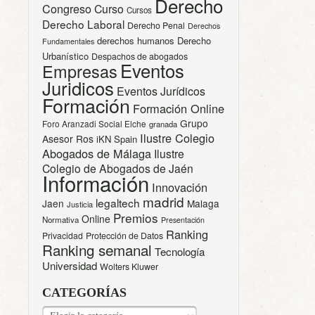
Derecho
Congreso
Curso
Cursos
Derecho Laboral
Derecho Penal
Derechos
derechos humanos
Derecho
Fundamentales
Urbanístico
Despachos de abogados
Eventos
Empresas
Juridicos
Eventos Jurídicos
Formación
Formación Online
Grupo
Foro Aranzadi Social Elche
granada
Ilustre Colegio
Asesor Ros
iKN Spain
Abogados de Málaga
Ilustre
Colegio de Abogados de Jaén
Información
Innovación
madrid
legaltech
Jaen
Malaga
Justicia
Premios
Online
Normativa
Presentación
Ranking
Privacidad
Protección de Datos
Ranking semanal
Tecnología
Universidad
Wolters Kluwer
CATEGORÍAS
CATEGORÍAS