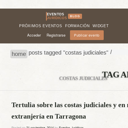
EVENTOS
BLOG
JURÍDICOS
PRÓXIMOS EVENTOS
FORMACIÓN
WIDGET
Acceder
Registrarse
Publicar evento
/
posts tagged "costas judiciales"
home
TAG A
COSTAS JUDICIALES
Tertulia sobre las costas judiciales y en
extranjería en Tarragona
Posted on
21 noviembre, 2014
by
Eventos Juridicos