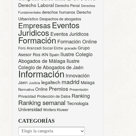
Derecho Laboral
Derecho Penal
Derechos
derechos humanos
Derecho
Fundamentales
Urbanístico
Despachos de abogados
Eventos
Empresas
Juridicos
Eventos Jurídicos
Formación
Formación Online
Grupo
Foro Aranzadi Social Elche
granada
Ilustre Colegio
Asesor Ros
iKN Spain
Abogados de Málaga
Ilustre
Colegio de Abogados de Jaén
Información
Innovación
madrid
legaltech
Jaen
Malaga
Justicia
Premios
Online
Normativa
Presentación
Ranking
Privacidad
Protección de Datos
Ranking semanal
Tecnología
Universidad
Wolters Kluwer
CATEGORÍAS
CATEGORÍAS