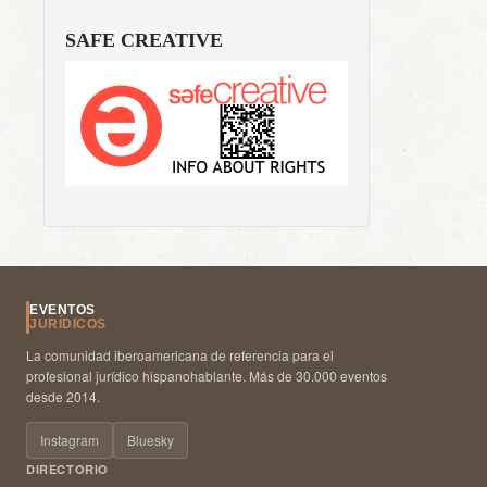
SAFE CREATIVE
EVENTOS
JURÍDICOS
La comunidad iberoamericana de referencia para el
profesional jurídico hispanohablante. Más de 30.000 eventos
desde 2014.
Instagram
Bluesky
DIRECTORIO