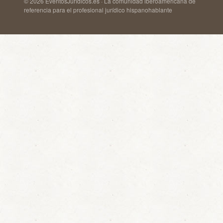
© 2026 EventosJurídicos.es · La comunidad iberoamericana de
referencia para el profesional jurídico hispanohablante