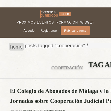
EVENTOS
BLOG
JURÍDICOS
PRÓXIMOS EVENTOS
FORMACIÓN
WIDGET
Acceder
Registrarse
Publicar evento
/
posts tagged "cooperación"
home
TAG A
COOPERACIÓN
El Colegio de Abogados de Málaga y la 
Jornadas sobre Cooperación Judicial Pe
Posted on
10 junio, 2013
by
Eventos Juridicos