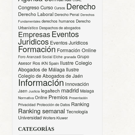
Derecho
Congreso
Curso
Cursos
Derecho Laboral
Derecho Penal
Derechos
derechos humanos
Derecho
Fundamentales
Urbanístico
Despachos de abogados
Eventos
Empresas
Juridicos
Eventos Jurídicos
Formación
Formación Online
Grupo
Foro Aranzadi Social Elche
granada
Ilustre Colegio
Asesor Ros
iKN Spain
Abogados de Málaga
Ilustre
Colegio de Abogados de Jaén
Información
Innovación
madrid
legaltech
Jaen
Malaga
Justicia
Premios
Online
Normativa
Presentación
Ranking
Privacidad
Protección de Datos
Ranking semanal
Tecnología
Universidad
Wolters Kluwer
CATEGORÍAS