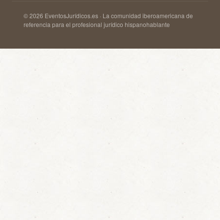
© 2026 EventosJurídicos.es · La comunidad iberoamericana de
referencia para el profesional jurídico hispanohablante