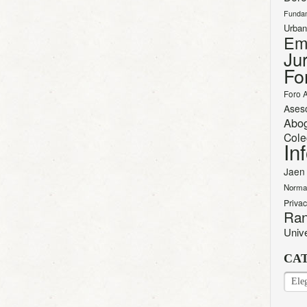
Funda
Urban
Em
Jur
Fo
Foro 
Ases
Abo
Cole
In
Jaen
Norma
Priva
Ran
Univ
CA
CAT