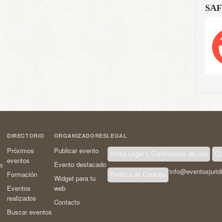
SAF
DIRECTORIO
ORGANIZADORES
LEGAL
Próximos
Publicar evento
Aviso Legal y Condiciones de uso
Qu
eventos
Evento destacado
os
info@eventosjurid
Formación
Política de Cookies
Widget para tu
Eventos
web
realizados
Contacto
Buscar eventos