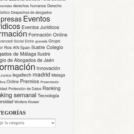
derechos humanos
Derecho
mentales
ístico
Despachos de abogados
Eventos
presas
idicos
Eventos Jurídicos
rmación
Formación Online
Grupo
Aranzadi Social Elche
granada
Ilustre Colegio
or Ros
iKN Spain
gados de Málaga
Ilustre
gio de Abogados de Jaén
formación
Innovación
madrid
legaltech
Malaga
Justicia
Premios
Online
tiva
Presentación
Ranking
cidad
Protección de Datos
king semanal
Tecnología
ersidad
Wolters Kluwer
TEGORÍAS
EGORÍAS