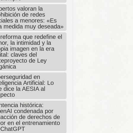
ertos valoran la
hibición de redes
ciales a menores: «Es
a medida muy deseada»
 reforma que redefine el
or, la intimidad y la
opia imagen en la era
ital: claves del
teproyecto de Ley
gánica
berseguridad en
eligencia Artificial: Lo
 dice la AESIA al
specto
tencia histórica:
enAI condenada por
fracción de derechos de
tor en el entrenamiento
 ChatGPT