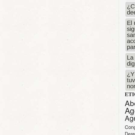
¿C
de
El 
si
san
ac
par
La 
dig
¿Y 
tuv
no
ET
Ab
Ag
Ag
Con
Dere