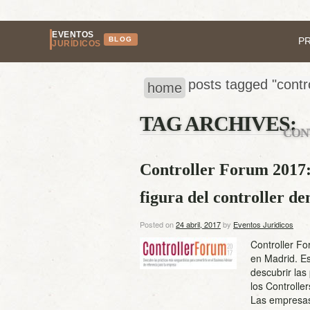
EVENTOS
BLOG
P
JURÍDICOS
posts tagged "contr
home
TAG ARCHIVES:
CON
Controller Forum 2017:
figura del controller de
Posted on
24 abril, 2017
by
Eventos Juridicos
Controller Fo
en Madrid. E
descubrir las
los Controlle
Las empresas