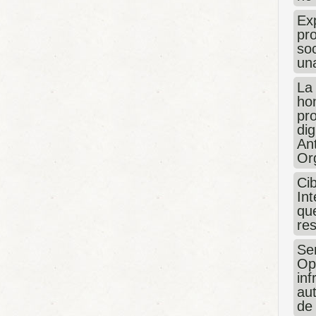
Exp
pro
so
un
La
hon
pr
dig
An
Or
Ci
Int
que
re
Sen
Op
in
au
de