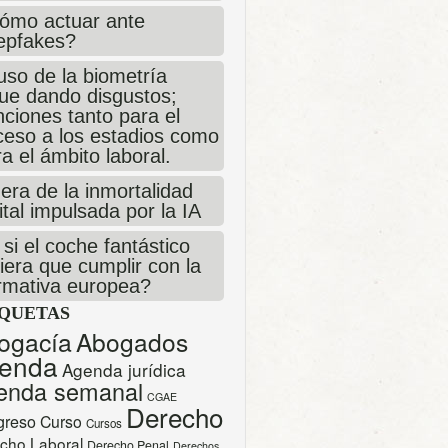
ómo actuar ante
epfakes?
uso de la biometría
gue dando disgustos;
ciones tanto para el
ceso a los estadios como
a el ámbito laboral.
era de la inmortalidad
ital impulsada por la IA
si el coche fantástico
iera que cumplir con la
rmativa europea?
IQUETAS
ogacía
Abogados
enda
Agenda jurídica
enda semanal
CGAE
Derecho
greso
Curso
Cursos
cho Laboral
Derecho Penal
Derechos