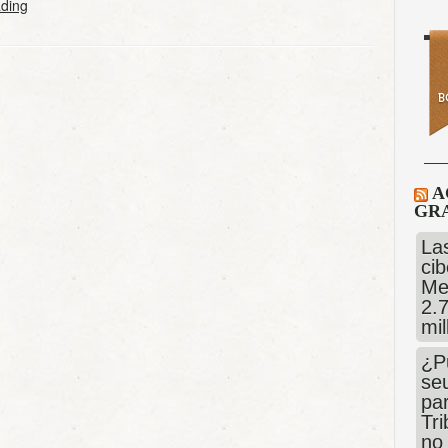
ding
A
GRA
Las
cib
Me
2.
mi
¿P
se
pa
Tr
no