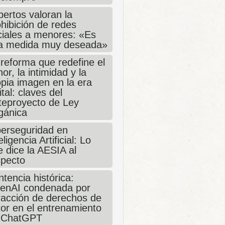
ertos valoran la
hibición de redes
ciales a menores: «Es
a medida muy deseada»
 reforma que redefine el
or, la intimidad y la
opia imagen en la era
ital: claves del
teproyecto de Ley
gánica
berseguridad en
eligencia Artificial: Lo
 dice la AESIA al
specto
tencia histórica:
enAI condenada por
fracción de derechos de
tor en el entrenamiento
 ChatGPT