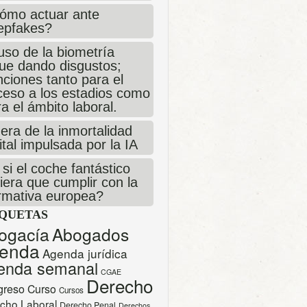
ómo actuar ante
epfakes?
uso de la biometría
gue dando disgustos;
ciones tanto para el
ceso a los estadios como
a el ámbito laboral.
era de la inmortalidad
ital impulsada por la IA
si el coche fantástico
iera que cumplir con la
rmativa europea?
IQUETAS
ogacía
Abogados
enda
Agenda jurídica
enda semanal
CGAE
Derecho
greso
Curso
Cursos
cho Laboral
Derecho Penal
Derechos