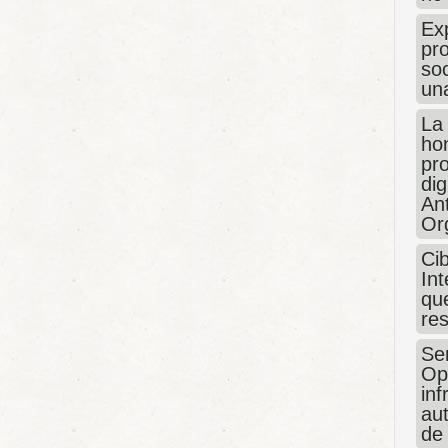
Exp
pro
so
un
La
hon
pr
dig
An
Or
Ci
Int
que
re
Sen
Op
in
au
de