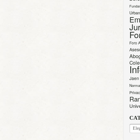
Funda
Urban
Em
Jur
Fo
Foro 
Ases
Abo
Cole
In
Jaen
Norma
Priva
Ran
Univ
CA
CAT