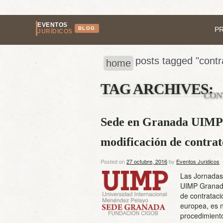
EVENTOS
BLOG
P
JURÍDICOS
posts tagged "contr
home
TAG ARCHIVES:
CON
Sede en Granada UIMP r
modificación de contrat
Posted on
27 octubre, 2016
by
Eventos Juridicos
Las Jornadas 
UIMP Granada
de contrataci
europea, es n
procedimiento