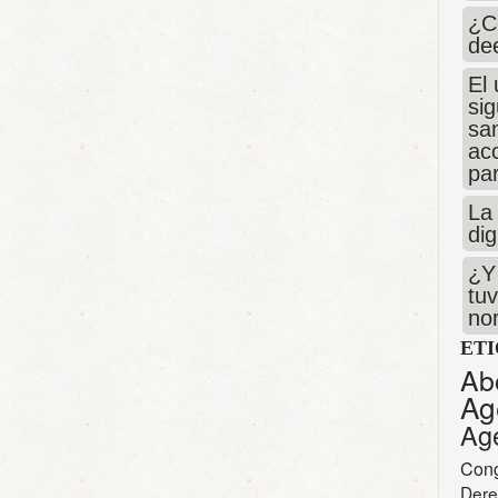
¿C
de
El 
si
san
ac
par
La 
dig
¿Y 
tuv
no
ET
Ab
Ag
Ag
Con
Dere