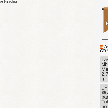
ue Reading
A
GRA
Las
cib
Me
2.
mi
¿P
se
pa
Tr
no