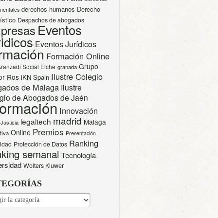
derechos humanos
Derecho
mentales
ístico
Despachos de abogados
Eventos
presas
idicos
Eventos Jurídicos
rmación
Formación Online
Grupo
Aranzadi Social Elche
granada
Ilustre Colegio
or Ros
iKN Spain
gados de Málaga
Ilustre
gio de Abogados de Jaén
formación
Innovación
madrid
legaltech
Malaga
Justicia
Premios
Online
tiva
Presentación
Ranking
cidad
Protección de Datos
king semanal
Tecnología
ersidad
Wolters Kluwer
TEGORÍAS
EGORÍAS