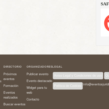
SAF
DIRECTORIO
ORGANIZADORES
LEGAL
Próximos
Publicar evento
Aviso Legal y Condiciones de uso
Qu
eventos
Evento destacado
os
info@eventosjurid
Formación
Política de Cookies
Widget para tu
Eventos
web
realizados
Contacto
Buscar eventos