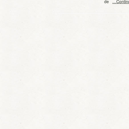
de
…Contin