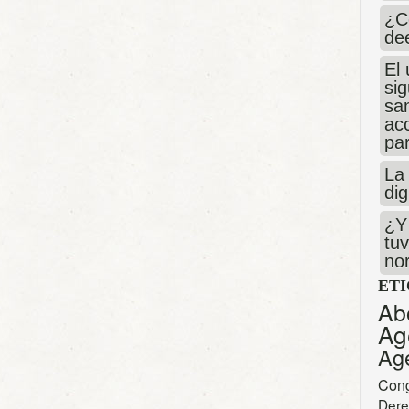
¿C
de
El 
si
san
ac
par
La 
dig
¿Y 
tuv
no
ET
Ab
Ag
Ag
Con
Dere