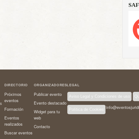
SAF
DIRECTORIO
ORGANIZADORES
LEGAL
Próximos
Publicar evento
Aviso Legal y Condiciones de uso
Qu
eventos
Evento destacado
os
info@eventosjurid
Formación
Política de Cookies
Widget para tu
Eventos
web
realizados
Contacto
Buscar eventos