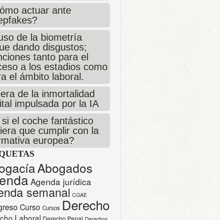
ómo actuar ante
epfakes?
uso de la biometría
gue dando disgustos;
ciones tanto para el
ceso a los estadios como
a el ámbito laboral.
era de la inmortalidad
ital impulsada por la IA
si el coche fantástico
iera que cumplir con la
rmativa europea?
IQUETAS
ogacía
Abogados
enda
Agenda jurídica
enda semanal
CGAE
Derecho
greso
Curso
Cursos
cho Laboral
Derecho Penal
Derechos