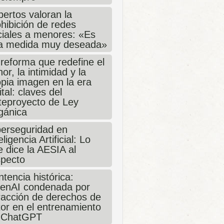
ertos valoran la
hibición de redes
ciales a menores: «Es
a medida muy deseada»
 reforma que redefine el
or, la intimidad y la
opia imagen en la era
ital: claves del
teproyecto de Ley
gánica
berseguridad en
eligencia Artificial: Lo
 dice la AESIA al
specto
tencia histórica:
enAI condenada por
fracción de derechos de
tor en el entrenamiento
 ChatGPT