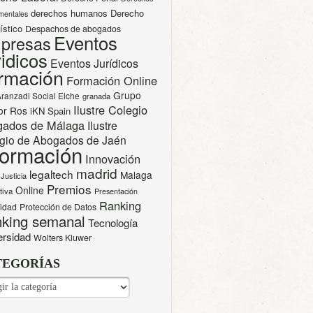
derechos humanos
Derecho
mentales
ístico
Despachos de abogados
Eventos
presas
idicos
Eventos Jurídicos
rmación
Formación Online
Grupo
Aranzadi Social Elche
granada
Ilustre Colegio
or Ros
iKN Spain
gados de Málaga
Ilustre
gio de Abogados de Jaén
formación
Innovación
madrid
legaltech
Malaga
Justicia
Premios
Online
tiva
Presentación
Ranking
cidad
Protección de Datos
king semanal
Tecnología
ersidad
Wolters Kluwer
TEGORÍAS
EGORÍAS