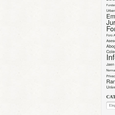
Funda
Urban
Em
Jur
Fo
Foro 
Ases
Abo
Cole
In
Jaen
Norma
Priva
Ran
Univ
CA
CAT