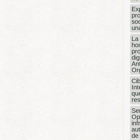
Exp
pro
so
un
La
hon
pr
dig
An
Or
Ci
Int
que
re
Sen
Op
in
au
de