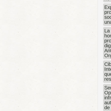
Exp
pro
so
un
La
hon
pr
dig
An
Or
Ci
Int
que
re
Sen
Op
in
au
de