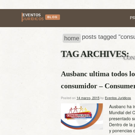
EVENTOS
BLOG
P
JURÍDICOS
posts tagged "con
home
TAG ARCHIVES:
CON
Ausbanc ultima todos los
consumidor – Consumer
Posted on
14 marzo, 2015
by
Eventos Juridicos
Ausbanc ha in
Mundial del 
presentado su
Dentro de la 
y ponencias 