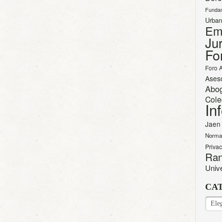
Funda
Urban
Em
Jur
Fo
Foro 
Ases
Abo
Cole
In
Jaen
Norma
Priva
Ran
Univ
CA
CAT