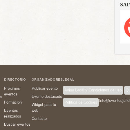
SAF
DIRECTORIO
ORGANIZADORES
LEGAL
Próximos
Publicar evento
Aviso Legal y Condiciones de uso
Qu
eventos
Evento destacado
os
info@eventosjurid
Formación
Política de Cookies
Widget para tu
Eventos
web
realizados
Contacto
Buscar eventos