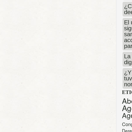
¿C
de
El 
si
san
ac
par
La 
dig
¿Y 
tuv
no
ET
Ab
Ag
Ag
Con
Dere