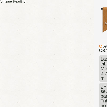
ontinue Reading
A
GRA
Las
cib
Me
2.
mi
¿P
se
pa
Tr
no