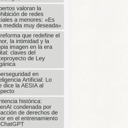
ertos valoran la
hibición de redes
ciales a menores: «Es
a medida muy deseada»
 reforma que redefine el
or, la intimidad y la
opia imagen en la era
ital: claves del
teproyecto de Ley
gánica
berseguridad en
eligencia Artificial: Lo
 dice la AESIA al
specto
tencia histórica:
enAI condenada por
fracción de derechos de
tor en el entrenamiento
 ChatGPT