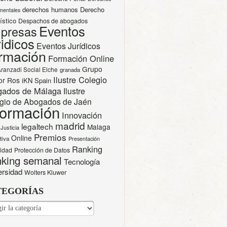
derechos humanos
Derecho
mentales
ístico
Despachos de abogados
Eventos
presas
idicos
Eventos Jurídicos
rmación
Formación Online
Grupo
Aranzadi Social Elche
granada
Ilustre Colegio
or Ros
iKN Spain
gados de Málaga
Ilustre
gio de Abogados de Jaén
formación
Innovación
madrid
legaltech
Malaga
Justicia
Premios
Online
tiva
Presentación
Ranking
cidad
Protección de Datos
king semanal
Tecnología
ersidad
Wolters Kluwer
TEGORÍAS
EGORÍAS