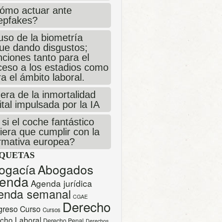
ómo actuar ante
epfakes?
uso de la biometría
gue dando disgustos;
ciones tanto para el
ceso a los estadios como
a el ámbito laboral.
era de la inmortalidad
ital impulsada por la IA
si el coche fantástico
iera que cumplir con la
rmativa europea?
IQUETAS
ogacía
Abogados
enda
Agenda jurídica
enda semanal
CGAE
Derecho
greso
Curso
Cursos
cho Laboral
Derecho Penal
Derechos