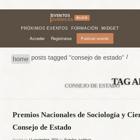
EVENTOS
BLOG
JURÍDICOS
PRÓXIMOS EVENTOS
FORMACIÓN
WIDGET
Acceder
Registrarse
Publicar evento
/
posts tagged "consejo de estado"
home
TAG A
CONSEJO DE ESTADO
Premios Nacionales de Sociología y Cien
Consejo de Estado
Posted on
11 noviembre, 2021
by
Eventos Juridicos