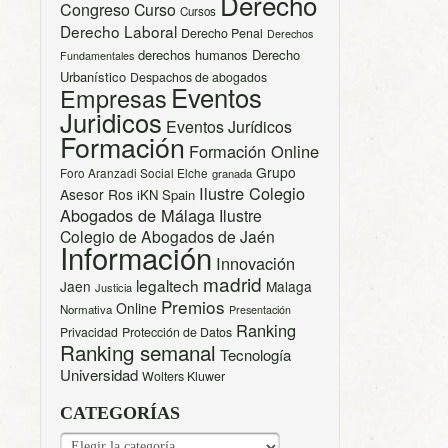
Derecho
Congreso
Curso
Cursos
Derecho Laboral
Derecho Penal
Derechos
derechos humanos
Derecho
Fundamentales
Urbanístico
Despachos de abogados
Eventos
Empresas
Juridicos
Eventos Jurídicos
Formación
Formación Online
Grupo
Foro Aranzadi Social Elche
granada
Ilustre Colegio
Asesor Ros
iKN Spain
Abogados de Málaga
Ilustre
Colegio de Abogados de Jaén
Información
Innovación
madrid
legaltech
Jaen
Malaga
Justicia
Premios
Online
Normativa
Presentación
Ranking
Privacidad
Protección de Datos
Ranking semanal
Tecnología
Universidad
Wolters Kluwer
CATEGORÍAS
CATEGORÍAS