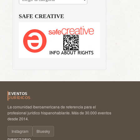
SAFE CREATIVE
EVENTOS
JURÍDICOS
La comunidad iberoamericana de referencia para el
profesional jurídico hispanohablante. Más de 30.000 eventos
desde 2014.
Instagram
Bluesky
DIRECTORIO