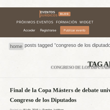
EVENTOS
BLOG
JURÍDICOS
PRÓXIMOS EVENTOS
FORMACIÓN
WIDGET
Acceder
Registrarse
Publicar evento
posts tagged "congreso de los diputad
home
TAG A
CONGRESO DE LOS DIPUTAD
Final de la Copa Másters de debate univ
Congreso de los Diputados
Posted on
18 julio, 2016
by
Eventos Juridicos