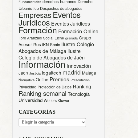
derechos humanos
Derecho
Fundamentales
Urbanístico
Despachos de abogados
Eventos
Empresas
Juridicos
Eventos Jurídicos
Formación
Formación Online
Grupo
Foro Aranzadi Social Elche
granada
Ilustre Colegio
Asesor Ros
iKN Spain
Abogados de Málaga
Ilustre
Colegio de Abogados de Jaén
Información
Innovación
madrid
legaltech
Jaen
Malaga
Justicia
Premios
Online
Normativa
Presentación
Ranking
Privacidad
Protección de Datos
Ranking semanal
Tecnología
Universidad
Wolters Kluwer
CATEGORÍAS
CATEGORÍAS