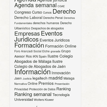
Agenda semanal
CGAE
Derecho
Congreso
Curso
Cursos
Derecho Laboral
Derecho Penal
Derechos
derechos humanos
Derecho
Fundamentales
Urbanístico
Despachos de abogados
Eventos
Empresas
Juridicos
Eventos Jurídicos
Formación
Formación Online
Grupo
Foro Aranzadi Social Elche
granada
Ilustre Colegio
Asesor Ros
iKN Spain
Abogados de Málaga
Ilustre
Colegio de Abogados de Jaén
Información
Innovación
madrid
legaltech
Jaen
Malaga
Justicia
Premios
Online
Normativa
Presentación
Ranking
Privacidad
Protección de Datos
Ranking semanal
Tecnología
Universidad
Wolters Kluwer