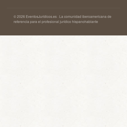
© 2026 EventosJurídicos.es · La comunidad iberoamericana de
referencia para el profesional jurídico hispanohablante