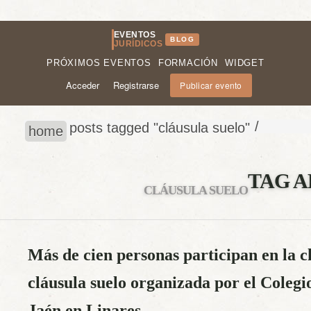
EVENTOS
BLOG
JURÍDICOS
PRÓXIMOS EVENTOS
FORMACIÓN
WIDGET
Acceder
Registrarse
Publicar evento
/
posts tagged "cláusula suelo"
home
TAG A
CLÁUSULA SUELO
Más de cien personas participan en la c
cláusula suelo organizada por el Coleg
Jaén en Linares