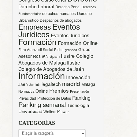
Derecho Laboral
Derecho Penal
Derechos
derechos humanos
Derecho
Fundamentales
Urbanístico
Despachos de abogados
Eventos
Empresas
Juridicos
Eventos Jurídicos
Formación
Formación Online
Grupo
Foro Aranzadi Social Elche
granada
Ilustre Colegio
Asesor Ros
iKN Spain
Abogados de Málaga
Ilustre
Colegio de Abogados de Jaén
Información
Innovación
madrid
legaltech
Jaen
Malaga
Justicia
Premios
Online
Normativa
Presentación
Ranking
Privacidad
Protección de Datos
Ranking semanal
Tecnología
Universidad
Wolters Kluwer
CATEGORÍAS
CATEGORÍAS