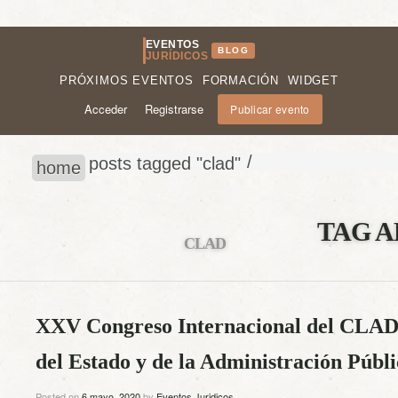
EVENTOS
BLOG
JURÍDICOS
PRÓXIMOS EVENTOS
FORMACIÓN
WIDGET
Acceder
Registrarse
Publicar evento
/
posts tagged "clad"
home
TAG A
CLAD
XXV Congreso Internacional del CLAD
del Estado y de la Administración Públ
Posted on
6 mayo, 2020
by
Eventos Juridicos