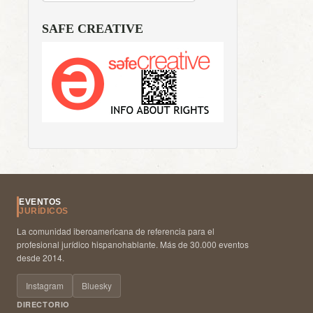
SAFE CREATIVE
EVENTOS
JURÍDICOS
La comunidad iberoamericana de referencia para el
profesional jurídico hispanohablante. Más de 30.000 eventos
desde 2014.
Instagram
Bluesky
DIRECTORIO