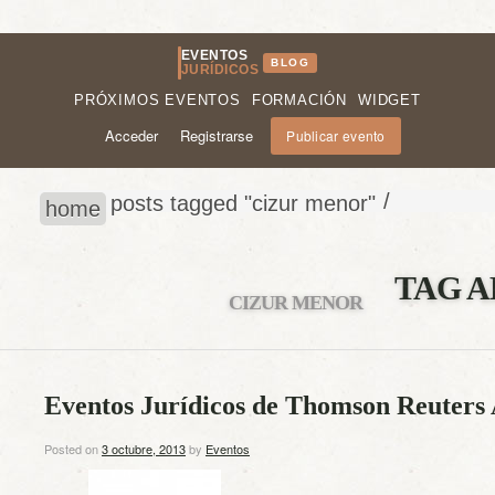
EVENTOS
BLOG
JURÍDICOS
PRÓXIMOS EVENTOS
FORMACIÓN
WIDGET
Acceder
Registrarse
Publicar evento
/
posts tagged "cizur menor"
home
TAG A
CIZUR MENOR
Eventos Jurídicos de Thomson Reuters 
Posted on
3 octubre, 2013
by
Eventos