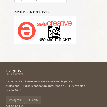
SAFE CREATIVE
EVENTOS
JURÍDICOS
La comunidad iberoamericana de referencia para el
profesional jurídico hispanohablante. Más de 30.000 eventos
desde 2014.
Instagram
Bluesky
DIRECTORIO