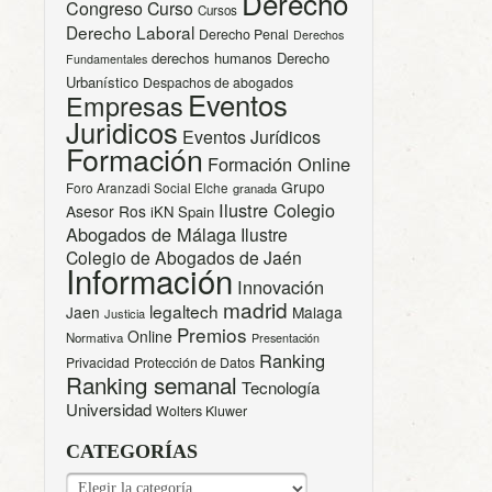
Derecho
Congreso
Curso
Cursos
Derecho Laboral
Derecho Penal
Derechos
derechos humanos
Derecho
Fundamentales
Urbanístico
Despachos de abogados
Eventos
Empresas
Juridicos
Eventos Jurídicos
Formación
Formación Online
Grupo
Foro Aranzadi Social Elche
granada
Ilustre Colegio
Asesor Ros
iKN Spain
Abogados de Málaga
Ilustre
Colegio de Abogados de Jaén
Información
Innovación
madrid
legaltech
Jaen
Malaga
Justicia
Premios
Online
Normativa
Presentación
Ranking
Privacidad
Protección de Datos
Ranking semanal
Tecnología
Universidad
Wolters Kluwer
CATEGORÍAS
CATEGORÍAS