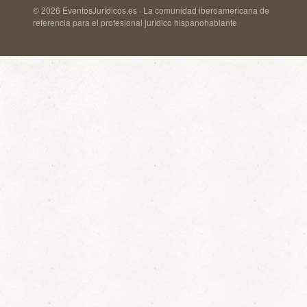
© 2026 EventosJurídicos.es · La comunidad iberoamericana de
referencia para el profesional jurídico hispanohablante