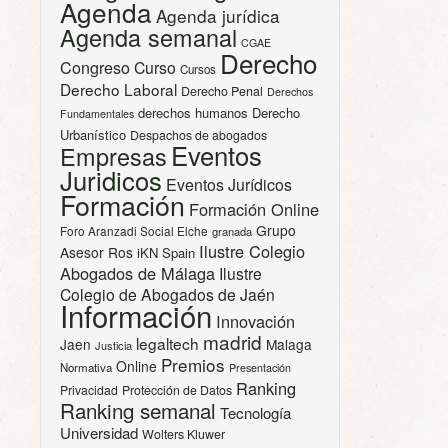
Agenda
Agenda jurídica
Agenda semanal
CGAE
Derecho
Congreso
Curso
Cursos
Derecho Laboral
Derecho Penal
Derechos
derechos humanos
Derecho
Fundamentales
Urbanístico
Despachos de abogados
Eventos
Empresas
Juridicos
Eventos Jurídicos
Formación
Formación Online
Grupo
Foro Aranzadi Social Elche
granada
Ilustre Colegio
Asesor Ros
iKN Spain
Abogados de Málaga
Ilustre
Colegio de Abogados de Jaén
Información
Innovación
madrid
legaltech
Jaen
Malaga
Justicia
Premios
Online
Normativa
Presentación
Ranking
Privacidad
Protección de Datos
Ranking semanal
Tecnología
Universidad
Wolters Kluwer