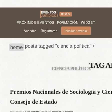
EVENTOS
BLOG
JURÍDICOS
PRÓXIMOS EVENTOS
FORMACIÓN
WIDGET
Acceder
Registrarse
Publicar evento
/
posts tagged "ciencia política"
home
TAG A
CIENCIA POLÍTICA
Premios Nacionales de Sociología y Cien
Consejo de Estado
Posted on
11 noviembre, 2021
by
Eventos Juridicos