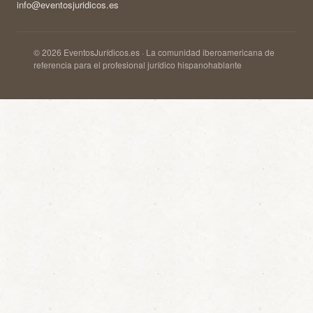
info@eventosjuridicos.es
© 2026 EventosJurídicos.es · La comunidad iberoamericana de
referencia para el profesional jurídico hispanohablante