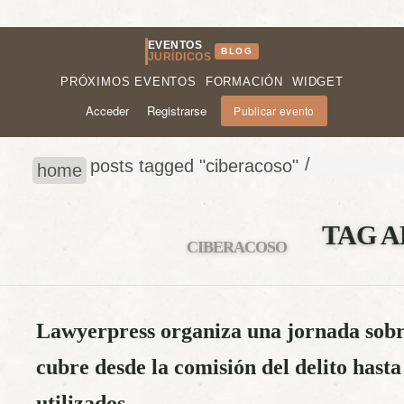
EVENTOS
BLOG
JURÍDICOS
PRÓXIMOS EVENTOS
FORMACIÓN
WIDGET
Acceder
Registrarse
Publicar evento
/
posts tagged "ciberacoso"
home
TAG A
CIBERACOSO
Lawyerpress organiza una jornada sob
cubre desde la comisión del delito hasta
utilizados