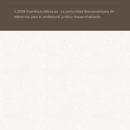
© 2026 EventosJurídicos.es · La comunidad iberoamericana de
referencia para el profesional jurídico hispanohablante