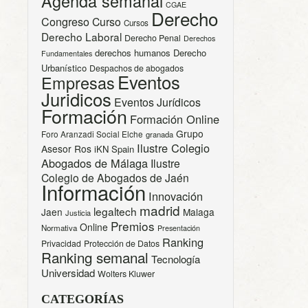
Agenda semanal
CGAE
Derecho
Congreso
Curso
Cursos
Derecho Laboral
Derecho Penal
Derechos
derechos humanos
Derecho
Fundamentales
Urbanístico
Despachos de abogados
Eventos
Empresas
Juridicos
Eventos Jurídicos
Formación
Formación Online
Grupo
Foro Aranzadi Social Elche
granada
Ilustre Colegio
Asesor Ros
iKN Spain
Abogados de Málaga
Ilustre
Colegio de Abogados de Jaén
Información
Innovación
madrid
legaltech
Jaen
Malaga
Justicia
Premios
Online
Normativa
Presentación
Ranking
Privacidad
Protección de Datos
Ranking semanal
Tecnología
Universidad
Wolters Kluwer
CATEGORÍAS