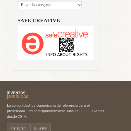
CATEGORÍAS
SAFE CREATIVE
EVENTOS
JURÍDICOS
La comunidad iberoamericana de referencia para el
profesional jurídico hispanohablante. Más de 30.000 eventos
desde 2014.
Instagram
Bluesky