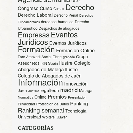
CGAE
Derecho
Congreso
Curso
Cursos
Derecho Laboral
Derecho Penal
Derechos
derechos humanos
Derecho
Fundamentales
Urbanístico
Despachos de abogados
Eventos
Empresas
Juridicos
Eventos Jurídicos
Formación
Formación Online
Grupo
Foro Aranzadi Social Elche
granada
Ilustre Colegio
Asesor Ros
iKN Spain
Abogados de Málaga
Ilustre
Colegio de Abogados de Jaén
Información
Innovación
madrid
legaltech
Jaen
Malaga
Justicia
Premios
Online
Normativa
Presentación
Ranking
Privacidad
Protección de Datos
Ranking semanal
Tecnología
Universidad
Wolters Kluwer
CATEGORÍAS