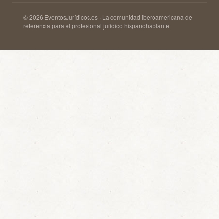
© 2026 EventosJurídicos.es · La comunidad iberoamericana de
referencia para el profesional jurídico hispanohablante