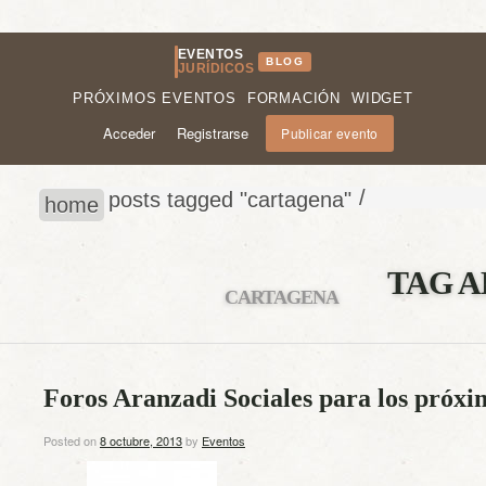
EVENTOS
BLOG
JURÍDICOS
PRÓXIMOS EVENTOS
FORMACIÓN
WIDGET
Acceder
Registrarse
Publicar evento
/
posts tagged "cartagena"
home
TAG A
CARTAGENA
Foros Aranzadi Sociales para los próxi
Posted on
8 octubre, 2013
by
Eventos