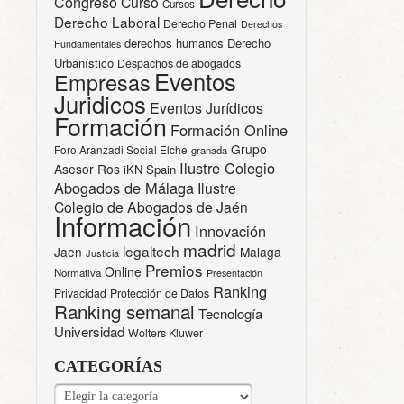
Congreso
Curso
Cursos
Derecho Laboral
Derecho Penal
Derechos
derechos humanos
Derecho
Fundamentales
Urbanístico
Despachos de abogados
Eventos
Empresas
Juridicos
Eventos Jurídicos
Formación
Formación Online
Grupo
Foro Aranzadi Social Elche
granada
Ilustre Colegio
Asesor Ros
iKN Spain
Abogados de Málaga
Ilustre
Colegio de Abogados de Jaén
Información
Innovación
madrid
legaltech
Jaen
Malaga
Justicia
Premios
Online
Normativa
Presentación
Ranking
Privacidad
Protección de Datos
Ranking semanal
Tecnología
Universidad
Wolters Kluwer
CATEGORÍAS
CATEGORÍAS