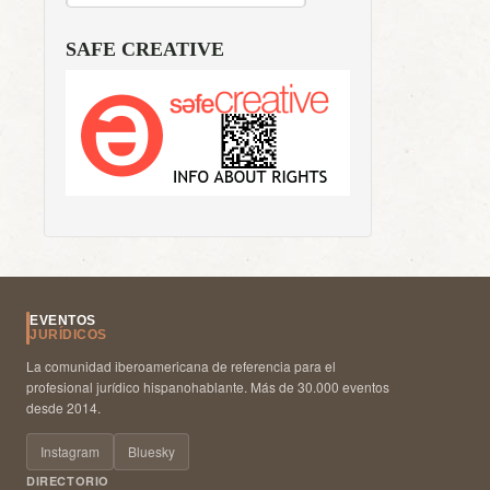
SAFE CREATIVE
EVENTOS
JURÍDICOS
La comunidad iberoamericana de referencia para el
profesional jurídico hispanohablante. Más de 30.000 eventos
desde 2014.
Instagram
Bluesky
DIRECTORIO