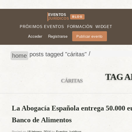
EVENTOS
BLOG
JURÍDICOS
PRÓXIMOS EVENTOS
FORMACIÓN
WIDGET
Acceder
Registrarse
Publicar evento
/
posts tagged "cáritas"
home
TAG A
CÁRITAS
La Abogacía Española entrega 50.000 eu
Banco de Alimentos
Posted on
18 febrero, 2014
by
Eventos Juridicos