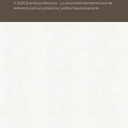
© 2026 EventosJurídicos.es · La comunidad iberoamericana de
referencia para el profesional jurídico hispanohablante