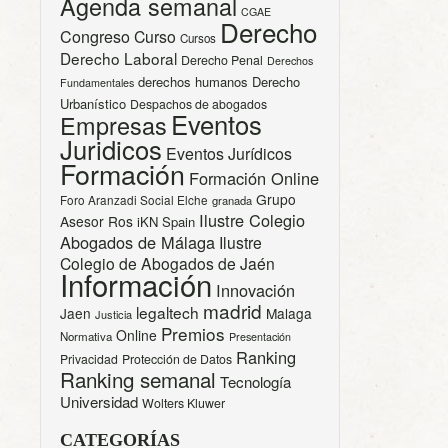
Agenda semanal
CGAE
Derecho
Congreso
Curso
Cursos
Derecho Laboral
Derecho Penal
Derechos
derechos humanos
Derecho
Fundamentales
Urbanístico
Despachos de abogados
Eventos
Empresas
Juridicos
Eventos Jurídicos
Formación
Formación Online
Grupo
Foro Aranzadi Social Elche
granada
Ilustre Colegio
Asesor Ros
iKN Spain
Abogados de Málaga
Ilustre
Colegio de Abogados de Jaén
Información
Innovación
madrid
legaltech
Jaen
Malaga
Justicia
Premios
Online
Normativa
Presentación
Ranking
Privacidad
Protección de Datos
Ranking semanal
Tecnología
Universidad
Wolters Kluwer
CATEGORÍAS