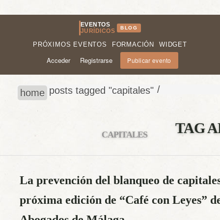
EVENTOS
BLOG
JURÍDICOS
PRÓXIMOS EVENTOS
FORMACIÓN
WIDGET
Acceder
Registrarse
Publicar evento
/
posts tagged "capitales"
home
TAG A
CAPITALES
La prevención del blanqueo de capitales
próxima edición de “Café con Leyes” de
Abogados de Málaga