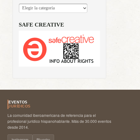
CATEGORÍAS
SAFE CREATIVE
EVENTOS
JURÍDICOS
La comunidad iberoamericana de referencia para el
profesional jurídico hispanohablante. Más de 30.000 eventos
desde 2014.
Instagram
Bluesky