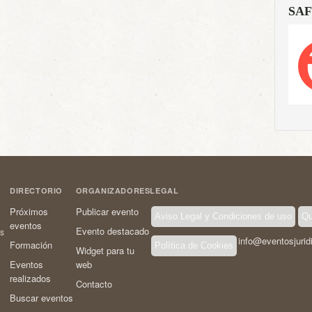
SAF
DIRECTORIO
ORGANIZADORES
LEGAL
Próximos
Publicar evento
Aviso Legal y Condiciones de uso
Qu
eventos
Evento destacado
os
info@eventosjurid
Formación
Política de Cookies
Widget para tu
Eventos
web
realizados
Contacto
Buscar eventos