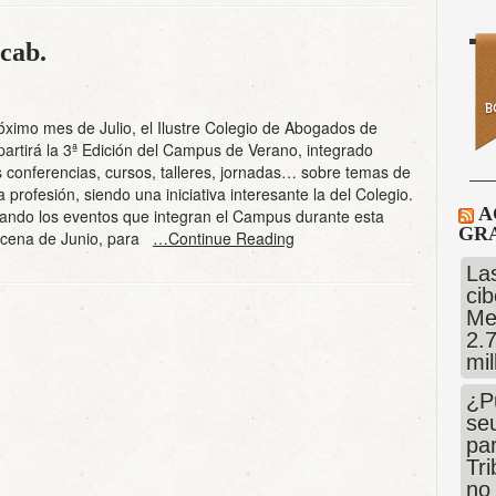
cab.
óximo mes de Julio, el Ilustre Colegio de Abogados de
artirá la 3ª Edición del Campus de Verano, integrado
s conferencias, cursos, talleres, jornadas… sobre temas de
a profesión, siendo una iniciativa interesante la del Colegio.
A
cando los eventos que integran el Campus durante esta
GRA
ncena de Junio, para
…Continue Reading
Las
cib
Me
2.
mi
¿P
se
pa
Tr
no