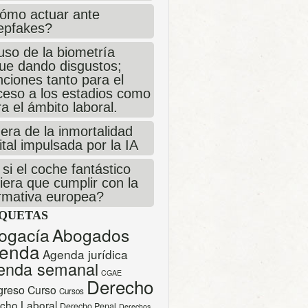
ómo actuar ante
epfakes?
uso de la biometría
gue dando disgustos;
ciones tanto para el
ceso a los estadios como
a el ámbito laboral.
era de la inmortalidad
ital impulsada por la IA
si el coche fantástico
iera que cumplir con la
rmativa europea?
IQUETAS
ogacía
Abogados
enda
Agenda jurídica
enda semanal
CGAE
Derecho
greso
Curso
Cursos
cho Laboral
Derecho Penal
Derechos