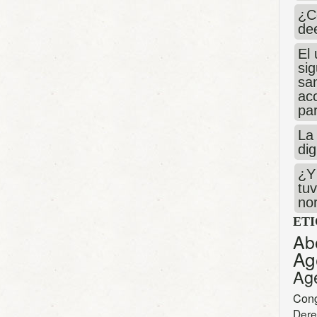
¿C
de
El 
si
san
ac
par
La 
dig
¿Y 
tuv
no
ET
Ab
Ag
Ag
Con
Dere