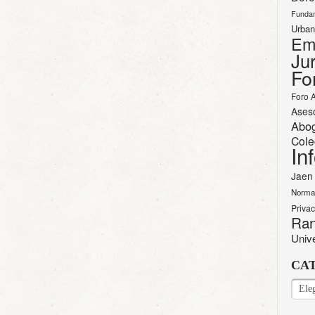
Funda
Urban
Em
Jur
Fo
Foro 
Ases
Abo
Cole
In
Jaen
Norma
Priva
Ran
Univ
CA
CAT