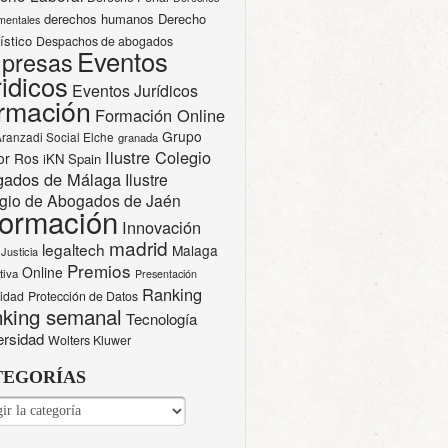
derechos humanos
Derecho
mentales
ístico
Despachos de abogados
Eventos
presas
idicos
Eventos Jurídicos
rmación
Formación Online
Grupo
Aranzadi Social Elche
granada
Ilustre Colegio
or Ros
iKN Spain
gados de Málaga
Ilustre
gio de Abogados de Jaén
formación
Innovación
madrid
legaltech
Malaga
Justicia
Premios
Online
tiva
Presentación
Ranking
cidad
Protección de Datos
king semanal
Tecnología
ersidad
Wolters Kluwer
TEGORÍAS
EGORÍAS