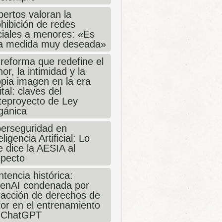
ertos valoran la
hibición de redes
ciales a menores: «Es
a medida muy deseada»
 reforma que redefine el
or, la intimidad y la
opia imagen en la era
ital: claves del
teproyecto de Ley
gánica
berseguridad en
eligencia Artificial: Lo
 dice la AESIA al
specto
tencia histórica:
enAI condenada por
fracción de derechos de
tor en el entrenamiento
 ChatGPT