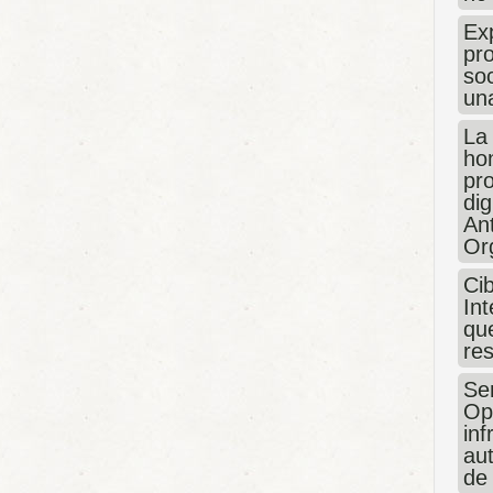
Exp
pro
so
un
La
hon
pr
dig
An
Or
Ci
Int
que
re
Sen
Op
in
au
de