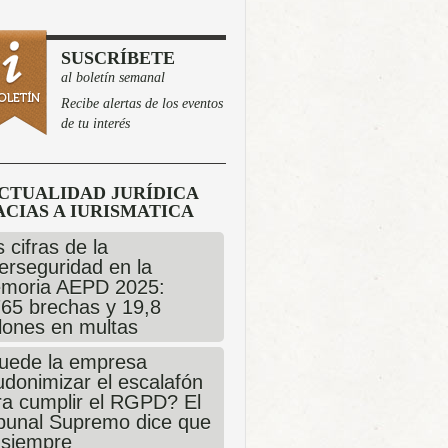
SUSCRÍBETE
al boletín semanal
Recibe alertas de los eventos
de tu interés
CTUALIDAD JURÍDICA
CIAS A IURISMATICA
 cifras de la
erseguridad en la
moria AEPD 2025:
765 brechas y 19,8
llones en multas
uede la empresa
udonimizar el escalafón
ra cumplir el RGPD? El
ibunal Supremo dice que
 siempre