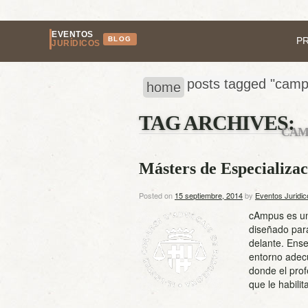
EVENTOS
BLOG
P
JURÍDICOS
posts tagged "camp
home
TAG ARCHIVES:
CAM
Másters de Especializa
Posted on
15 septiembre, 2014
by
Eventos Juridic
cAmpus es un 
diseñado para
delante. Ense
entorno adecu
donde el prof
que le habili